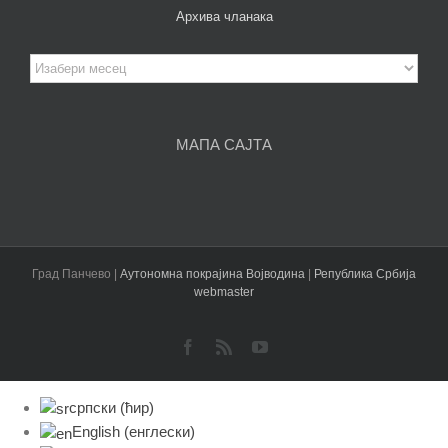
Архива чланака
Архива
чланака
МАПА САЈТА
Град Панчево |
Аутономна покрајина Војводина
|
Република Србија
webmaster
Facebook
Rss
YouTube
српски (ћир)
English
(
енглески
)