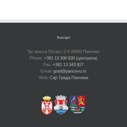
Контакт
Трг краља Петра I 2-4 26000 Панчево
Phone:
+381 13 308 830 (централа)
Fax:
+381 13 343 827
Email:
grad@pancevo.rs
Web:
Сајт Града Панчева