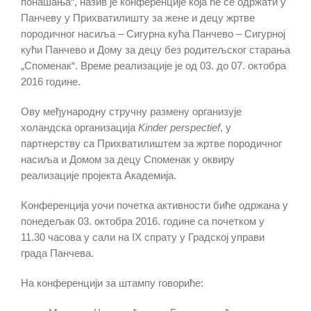
понашања“, назив је конференције која ће се одржати у
Панчеву у Прихватилишту за жене и децу жртве
породичног насиља – Сигурна кућа Панчево – Сигурној
кући Панчево и Дому за децу без родитељског старања
„Споменак“. Време реализације је од 03. до 07. октобра
2016 године.
Ову међународну стручну размену организује
холандска организација
Kinder perspectief
, у
партнерству са Прихватилиштем за жртве породичног
насиља и Домом за децу Споменак у оквиру
реализације пројекта Академија.
Kонференцијa уочи почетка активности биће одржана у
понедељак 03. октобра 2016. године са почетком у
11.30 часова у сали на IX спрату у Градској управи
града Панчева.
На конференцији за штампу говориће: