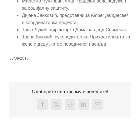
Миленко Чучковић, члан Градског већа задужен
за социјалну заштиту,
Дијана Јанковић, представница
Kinder perspectief
и координаторка пројекта,
Тања Лукић, директорка Дома за децу Споменак
Јасна Вујичић, руководитељка Прихватилишта за
жене и децу жртве породичног насиља
30/09/2016
Одаберите платформу и поделите!
Facebook
X
Reddit
LinkedIn
Email