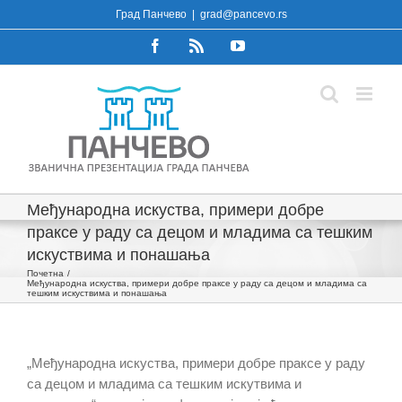
Skip
Град Панчево
|
grad@pancevo.rs
to
Facebook
Rss
YouTube
content
Међународна искуства, примери добре
праксе у раду са децом и младима са тешким
искуствима и понашања
Почетна
Међународна искуства, примери добре праксе у раду са децом и младима са
тешким искуствима и понашања
„Међународна искуства, примери добре праксе у раду
са децом и младима са тешким искутвима и