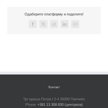
Одаберите платформу и поделите!
Facebook
X
Reddit
LinkedIn
Email
Контакт
Трг краља Петра I 2-4 26000 Панчево
Phone:
+381 13 308 830 (централа)