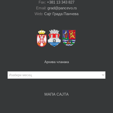
Fax:
+381 13 343 827
Email:
grad@pancevo.rs
Web:
Сајт Града Панчева
Архива чланака
Архива
чланака
МАПА САЈТА