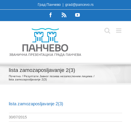
Skip
Град Панчево
|
grad@pancevo.rs
to
Facebook
Rss
YouTube
content
lista zamozaposljavanje 2(3)
Почетна
Резултати Јавног позива незапосленим лицима
lista zamozaposljavanje 2(3)
lista zamozaposljavanje 2(3)
30/07/2015