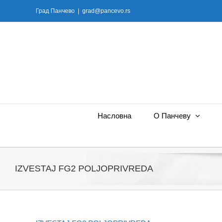
Skip
Град Панчево
|
grad@pancevo.rs
to
content
Насловна
О Панчеву
IZVESTAJ FG2 POLJOPRIVREDA