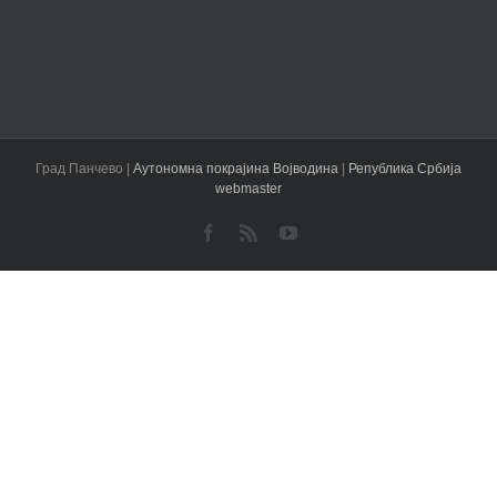
Град Панчево |
Аутономна покрајина Војводина
|
Република Србија
webmaster
Facebook
Rss
YouTube