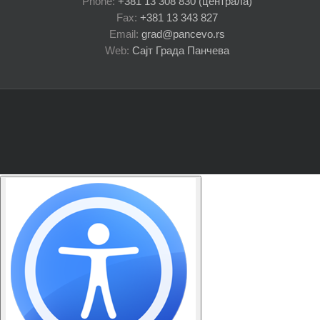
Phone:
+381 13 308 830 (централа)
Fax:
+381 13 343 827
Email:
grad@pancevo.rs
Web:
Сајт Града Панчева