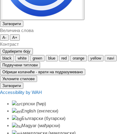
Затворити
Величина слова
A-
A+
Контраст
Одаберите боју
black
white
green
blue
red
orange
yellow
navi
Подвучени титлови
Обриши колачиће - врати на подразумевано
Уклоните стилове
Затворити
Accessibility by WAH
српски (ћир)
English
(
енглески
)
Български
(
бугарски
)
Magyar
(
мађарски
)
македонски
(
македонски
)