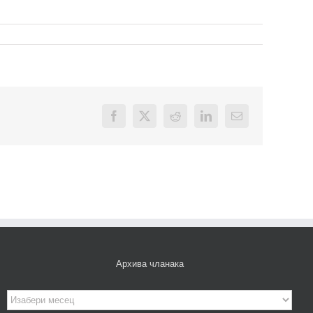
Facebook
X
Reddit
LinkedIn
Email
Архива чланака
Архива