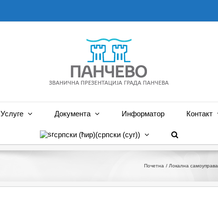
Услуге
Документа
Информатор
Контакт
српски (ћир)
(
српски (cyr)
)
Почетна
Локална самоуправа