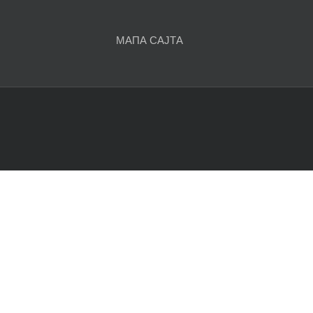
чланака
МАПА САЈТА