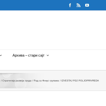
Facebook
Rss
YouTube
Архива – стари сајт
Стратегија развоја града
Рад са Фокус групама
IZVESTAJ FG2 POLJOPRIVREDA