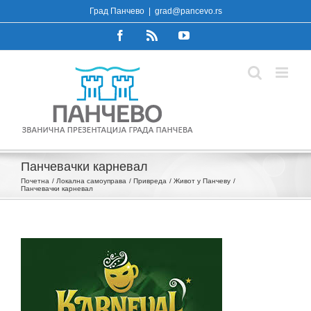
Skip
Град Панчево
|
grad@pancevo.rs
to
Facebook
Rss
YouTube
content
Панчевачки карневал
Почетна
Локална самоуправа
Привреда
Живот у Панчеву
Панчевачки карневал