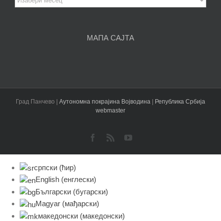
чланака
МАПА САЈТА
Град Панчево |
Аутономна покрајина Војводина
|
Република Србија
webmaster
Facebook
Rss
YouTube
српски (ћир)
English
(
енглески
)
Български
(
бугарски
)
Magyar
(
мађарски
)
македонски
(
македонски
)