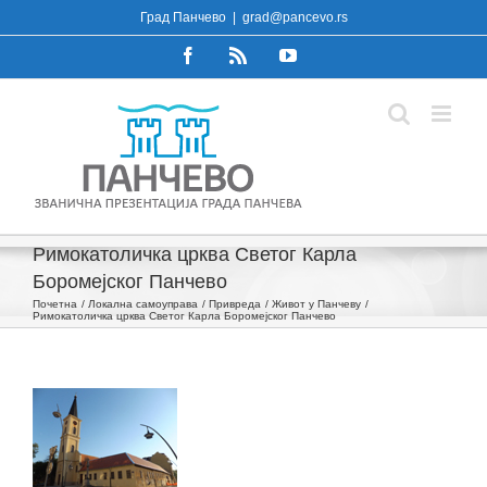
Skip
Град Панчево
|
grad@pancevo.rs
to
Facebook
Rss
YouTube
content
Римокатоличка црква Светог Карла
Боромејског Панчево
Почетна
Локална самоуправа
Привреда
Живот у Панчеву
Римокатоличка црква Светог Карла Боромејског Панчево