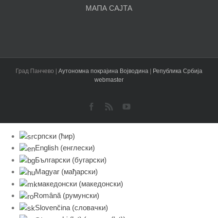
МАПА САЈТА
Град Панчево |
Аутономна покрајина Војводина
|
Република Србија
webmaster
Facebook
Rss
YouTube
српски (ћир)
English
(
енглески
)
Български
(
бугарски
)
Magyar
(
мађарски
)
македонски
(
македонски
)
Română
(
румунски
)
Slovenčina
(
словачки
)