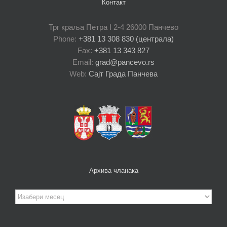
Контакт
Трг краља Петра I 2-4 26000 Панчево
Phone:
+381 13 308 830 (централа)
Fax:
+381 13 343 827
Email:
grad@pancevo.rs
Web:
Сајт Града Панчева
Архива чланака
Архива
чланака