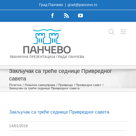
Skip
Град Панчево
|
grad@pancevo.rs
to
Facebook
Rss
YouTube
content
Закључак са треће седнице Привредног
савета
Почетна
Локална самоуправа
Привреда
Привредни савет
Закључак са треће седнице Привредног савета
Закључак са треће седнице Привредног савета
14/01/2016