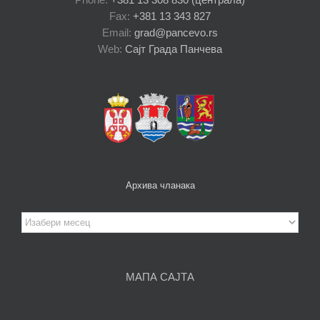
Fax:
+381 13 343 827
Email:
grad@pancevo.rs
Web:
Сајт Града Панчева
Архива чланака
Архива
чланака
МАПА САЈТА