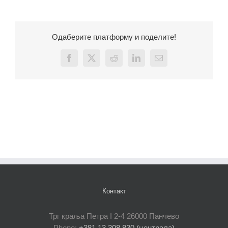
Одаберите платформу и поделите!
Facebook
X
Reddit
LinkedIn
Email
Контакт
Трг краља Петра I 2-4 26000 Панчево
Phone:
+381 13 308 830 (централа)