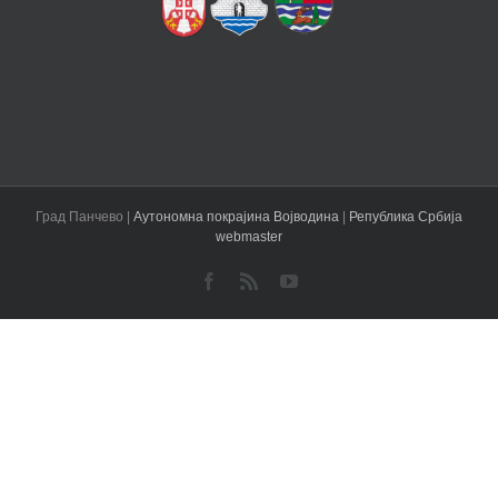
Град Панчево |
Аутономна покрајина Војводина
|
Република Србија
webmaster
Facebook
Rss
YouTube