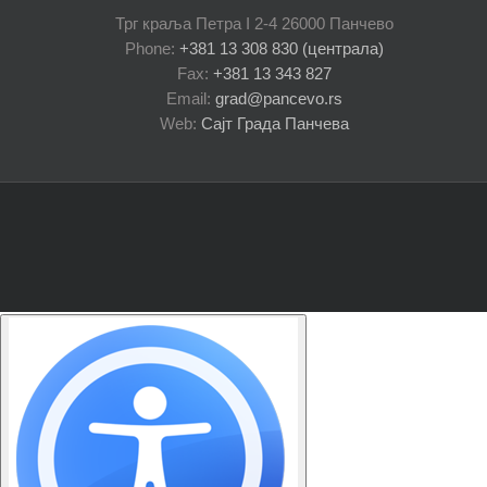
Трг краља Петра I 2-4 26000 Панчево
Phone:
+381 13 308 830 (централа)
Fax:
+381 13 343 827
Email:
grad@pancevo.rs
Web:
Сајт Града Панчева