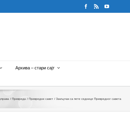
Facebook
Rss
YouTube
Архива – стари сајт
управа
Привреда
Привредни савет
Закључак са пете седнице Привредног савета