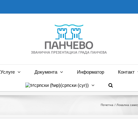
Услуге
Документа
Информатор
Контакт
српски (ћир)
(
српски (cyr)
)
Почетна
Локална само