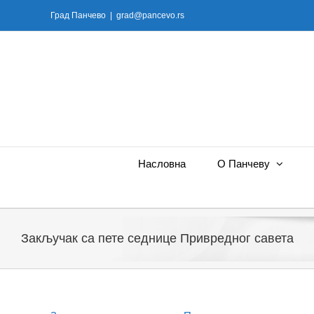
Skip
Град Панчево
|
grad@pancevo.rs
to
content
Насловна
О Панчеву
Закључак са пете седнице Привредног савета