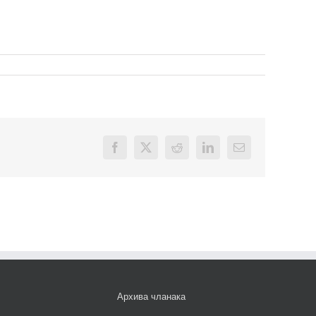
Facebook
X
Reddit
LinkedIn
Email
Архива чланака