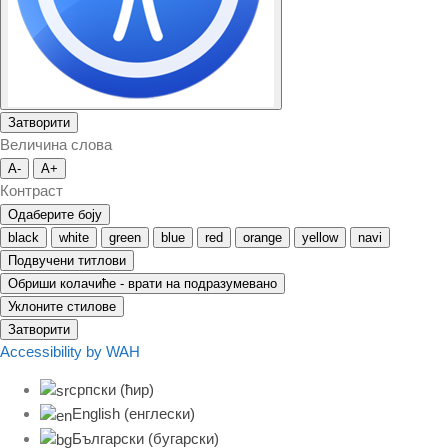
Затворити
Величина слова
A-
A+
Контраст
Одаберите боју
black
white
green
blue
red
orange
yellow
navi
Подвучени титлови
Обриши колачиће - врати на подразумевано
Уклоните стилове
Затворити
Accessibility by WAH
српски (ћир)
English
(
енглески
)
Български
(
бугарски
)