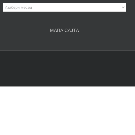
Архива
чланака
МАПА САЈТА