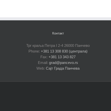
Контакт
Трг краља Петра I 2-4 26000 Панчево
Phone:
+381 13 308 830 (централа)
Fax:
+381 13 343 827
Email:
grad@pancevo.rs
Web:
Сајт Града Панчева