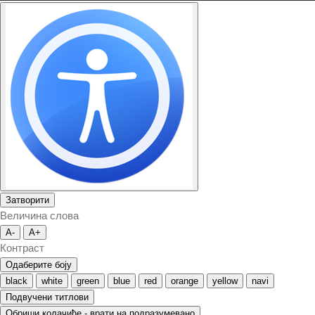
Затворити
Величина слова
A-
A+
Контраст
Одаберите боју
black
white
green
blue
red
orange
yellow
navi
Подвучени титлови
Обриши колачиће - врати на подразумевано