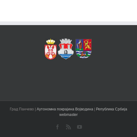
Град Панчево |
Аутономна покрајина Војводина
|
Република Србија
webmaster
Facebook
Rss
YouTube