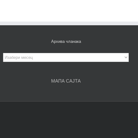
Архива чланака
Архива
чланака
МАПА САЈТА