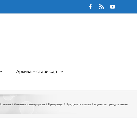
Facebook
Rss
YouTube
Архива – стари сајт
Почетна
Локална самоуправа
Привреда
Предузетништво
водич за предузетнике