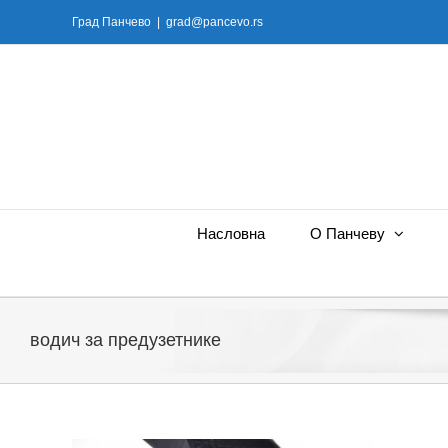
Skip
Град Панчево
|
grad@pancevo.rs
to
content
Насловна
О Панчеву
водич за предузетнике