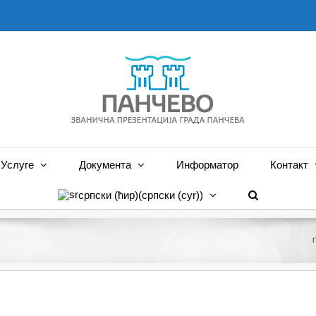
Услуге
Документа
Информатор
Контакт
српски (ћир)
(
српски (cyr)
)