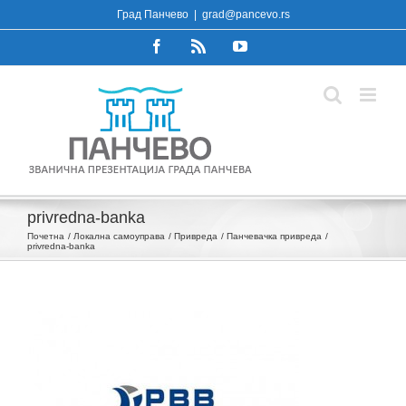
Skip
Град Панчево
|
grad@pancevo.rs
to
Facebook
Rss
YouTube
content
privredna-banka
Почетна
Локална самоуправа
Привреда
Панчевачка привреда
privredna-banka