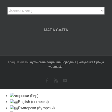
Архива
чланака
МАПА САЈТА
Град Панчево |
Аутономна покрајина Војводина
|
Република Србија
webmaster
Facebook
Rss
YouTube
српски (ћир)
English
(
енглески
)
Български
(
бугарски
)