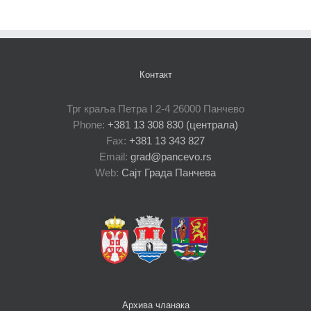
Контакт
Трг краља Петра I 2-4 26000 Панчево
Phone:
+381 13 308 830 (централа)
Fax:
+381 13 343 827
Email:
grad@pancevo.rs
Web:
Сајт Града Панчева
Архива чланака