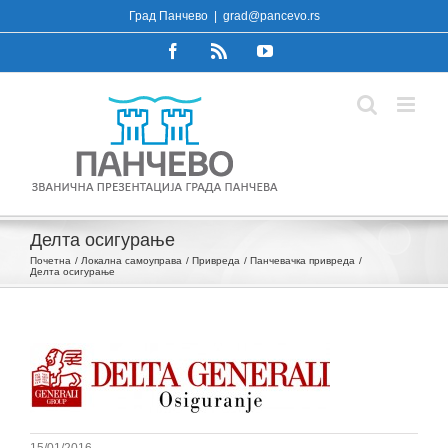
Skip
Град Панчево
|
grad@pancevo.rs
to
Facebook
Rss
YouTube
content
Делта осигурање
Почетна
Локална самоуправа
Привреда
Панчевачка привреда
Делта осигурање