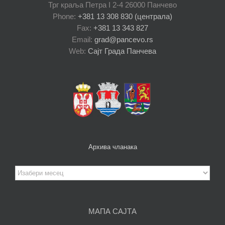
Трг краља Петра I 2-4 26000 Панчево
Phone:
+381 13 308 830 (централа)
Fax:
+381 13 343 827
Email:
grad@pancevo.rs
Web:
Сајт Града Панчева
Архива чланака
Архива
чланака
МАПА САЈТА