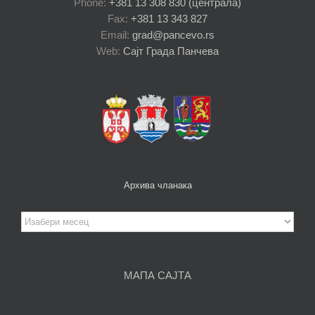
Phone:
+381 13 308 830 (централа)
Fax:
+381 13 343 827
Email:
grad@pancevo.rs
Web:
Сајт Града Панчева
Архива чланака
Архива
чланака
МАПА САЈТА