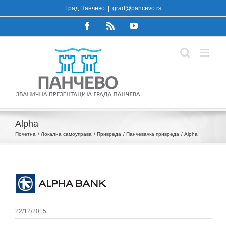
Skip
Град Панчево
|
grad@pancevo.rs
to
Facebook
Rss
YouTube
content
Alpha
Почетна
Локална самоуправа
Привреда
Панчевачка привреда
Alpha
22/12/2015