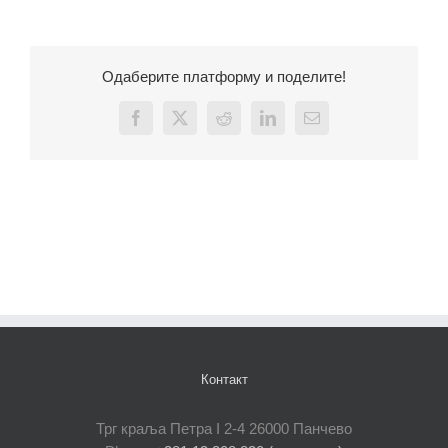
Одаберите платформу и поделите!
Facebook
X
Reddit
LinkedIn
Email
Контакт
Трг краља Петра I 2-4 26000 Панчево