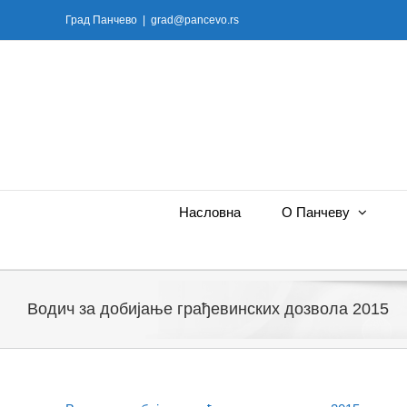
Skip
Град Панчево
|
grad@pancevo.rs
to
content
Насловна
О Панчеву
Водич за добијање грађевинских дозвола 2015