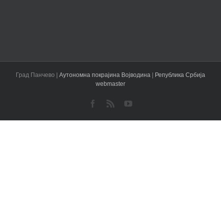
Град Панчево |
Аутономна покрајина Војводина
|
Република Србија
webmaster
Facebook
Rss
YouTube