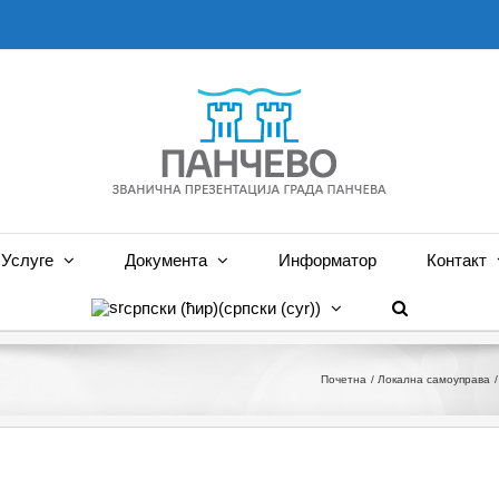
Услуге
Документа
Информатор
Контакт
српски (ћир)
(
српски (cyr)
)
Почетна
Локална самоуправа