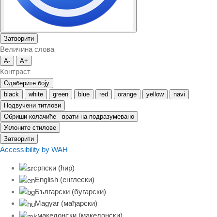
Затворити
Величина слова
A-
A+
Контраст
Одаберите боју
black
white
green
blue
red
orange
yellow
navi
Подвучени титлови
Обриши колачиће - врати на подразумевано
Уклоните стилове
Затворити
Accessibility by WAH
српски (ћир)
English
(
енглески
)
Български
(
бугарски
)
Magyar
(
мађарски
)
македонски
(
македонски
)