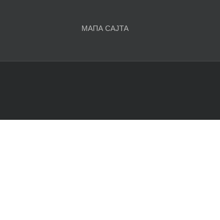
чланака
МАПА САЈТА