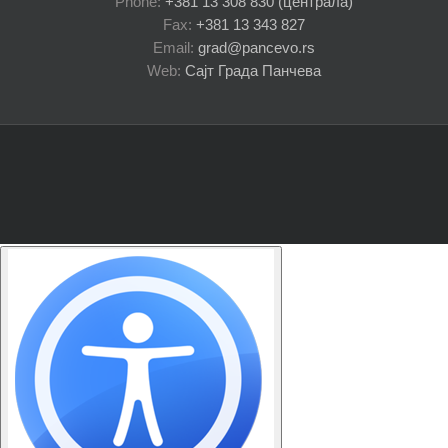
Phone:
+381 13 308 830 (централа)
Fax:
+381 13 343 827
Email:
grad@pancevo.rs
Web:
Сајт Града Панчева