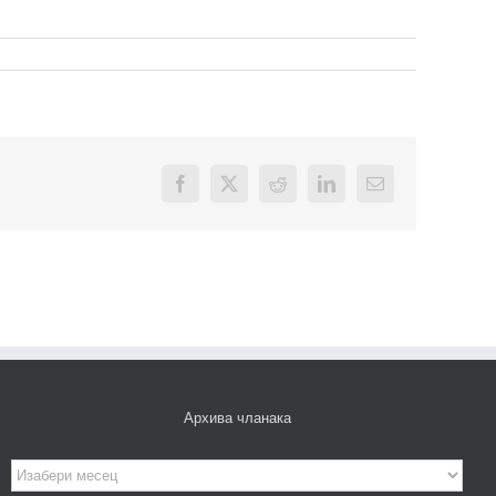
Facebook
X
Reddit
LinkedIn
Email
Архива чланака
Архива