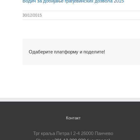
Водич за добијање грађевинских дозвола 2015
30/12/2015
Одаберите платформу и поделите!
Контакт
Трг краља Петра I 2-4 26000 Панчево