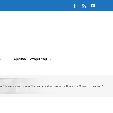
Facebook
Rss
YouTube
Архива – стари сајт
на
Локална самоуправа
Привреда
Инвестирајте у Панчево
Messer – Техногас АД