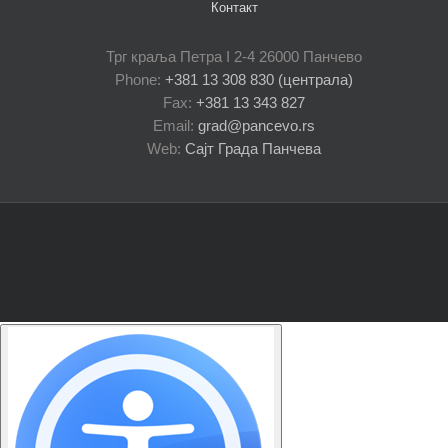
Контакт
Трг краља Петра I 2-4 26000 Панчево
Phone:
+381 13 308 830 (централа)
Fax:
+381 13 343 827
Email:
grad@pancevo.rs
Web:
Сајт Града Панчева