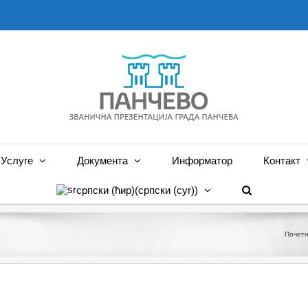
Услуге
Документа
Информатор
Контакт
српски (ћир)
(
српски (cyr)
)
Почет