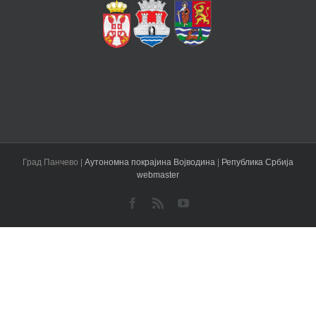
Град Панчево |
Аутономна покрајина Војводина
|
Република Србија
webmaster
Facebook
Rss
YouTube