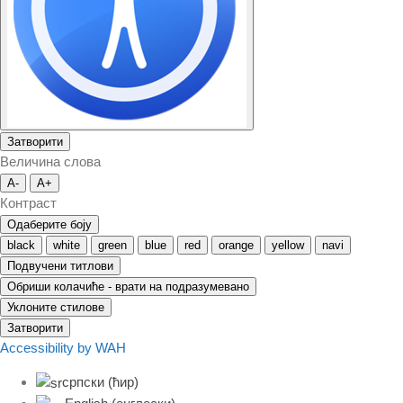
Затворити
Величина слова
A-
A+
Контраст
Одаберите боју
black
white
green
blue
red
orange
yellow
navi
Подвучени титлови
Обриши колачиће - врати на подразумевано
Уклоните стилове
Затворити
Accessibility by WAH
српски (ћир)