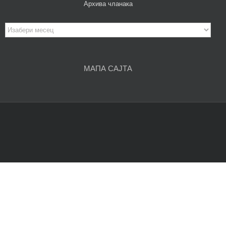
Архива чланака
Архива
чланака
МАПА САЈТА