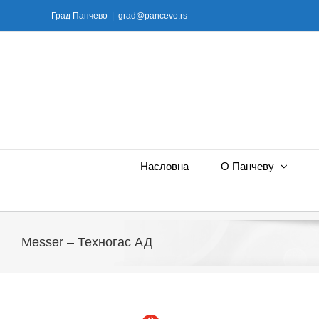
Skip
Град Панчево
|
grad@pancevo.rs
to
content
Насловна
О Панчеву
Messer – Техногас АД