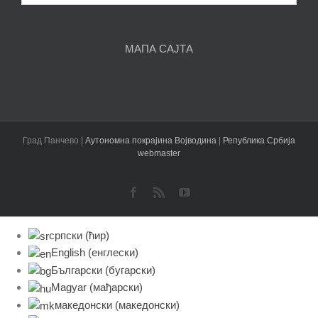
чланака
МАПА САЈТА
Град Панчево |
Аутономна покрајина Војводина
|
Република Србија
webmaster
Facebook
Rss
YouTube
српски (ћир)
English
(
енглески
)
Български
(
бугарски
)
Magyar
(
мађарски
)
македонски
(
македонски
)