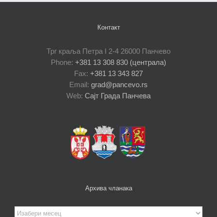
Контакт
Трг краља Петра I 2-4 26000 Панчево
Phone:
+381 13 308 830 (централа)
Fax:
+381 13 343 827
Email:
grad@pancevo.rs
Web:
Сајт Града Панчева
Архива чланака
Архива