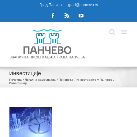
Skip
Град Панчево
|
grad@pancevo.rs
to
Facebook
Rss
YouTube
content
Инвестиције
Почетна
Локална самоуправа
Привреда
Инвестирајте у Панчево
Инвестиције