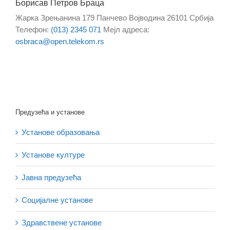
Борисав Петров Браца
Жарка Зрењанина 179
Панчево
Војводина
26101
Србија
Телефон
:
(013) 2345 071
Мејл адреса
:
osbraca@open.telekom.rs
Предузећа и установе
Установе образовања
Установе културе
Јавна предузећа
Социјалне установе
Здравствене установе