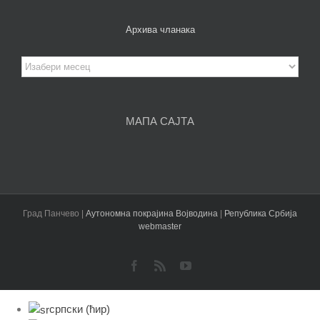
Архива чланака
Архива
чланака
МАПА САЈТА
Град Панчево |
Аутономна покрајина Војводина
|
Република Србија
webmaster
Facebook
Rss
YouTube
српски (ћир)