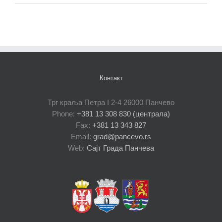
Контакт
Трг краља Петра I 2-4 26000 Панчево
Phone:
+381 13 308 830 (централа)
Fax:
+381 13 343 827
Email:
grad@pancevo.rs
Web:
Сајт Града Панчева