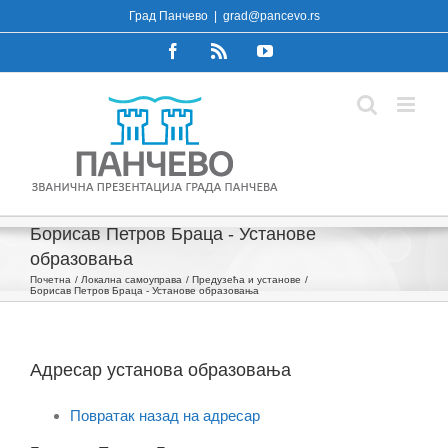
Skip
Град Панчево
|
grad@pancevo.rs
to
Facebook
Rss
YouTube
content
Борисав Петров Браца - Установе
образовања
Почетна
Локална самоуправа
Предузећа и установе
Борисав Петров Браца - Установе образовања
Адресар установа образовања
Повратак назад на адресар