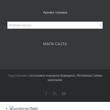
Архива чланака
Архива
чланака
МАПА САЈТА
Град Панчево |
Аутономна покрајина Војводина
|
Република Србија
webmaster
Facebook
Rss
YouTube
српски (ћир)