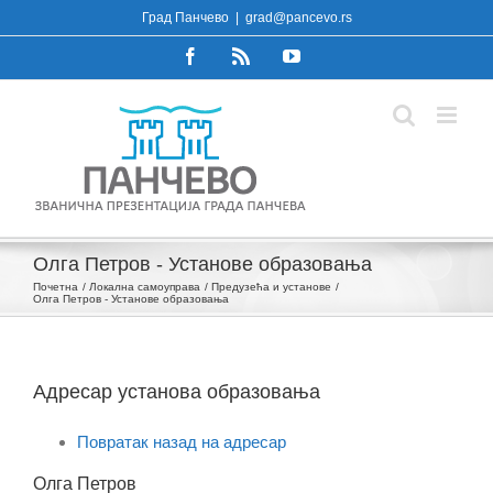
Skip
Град Панчево
|
grad@pancevo.rs
to
Facebook
Rss
YouTube
content
Олга Петров - Установе образовања
Почетна
Локална самоуправа
Предузећа и установе
Олга Петров - Установе образовања
Адресар установа образовања
Повратак назад на адресар
Олга Петров