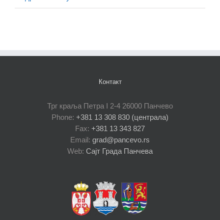
Контакт
Трг краља Петра I 2-4 26000 Панчево
Phone:
+381 13 308 830 (централа)
Fax:
+381 13 343 827
Email:
grad@pancevo.rs
Web:
Сајт Града Панчева