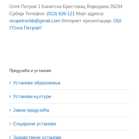
Олге Петров 1
Банатски Брестовац
Војводина
26234
Србија
Телефон
:
(013) 626-121
Мејл адреса
:
osopetrovbb@gmail.com
Интернет презентација
:
ОШ
\“Олга Петров\“
Предузећа и установе
Установе образовања
Установе културе
Јавна предузећа
Социјалне установе
Здравствене установе