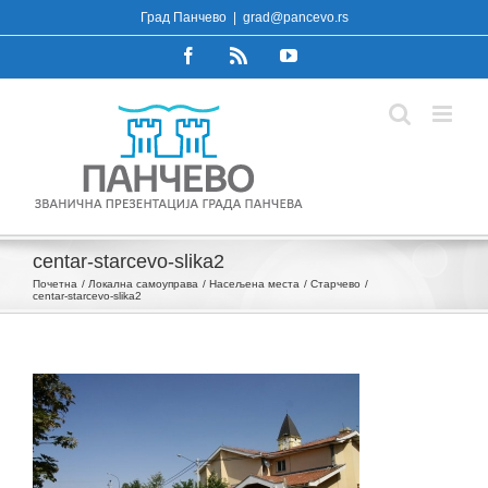
Skip
Град Панчево
|
grad@pancevo.rs
to
Facebook
Rss
YouTube
content
centar-starcevo-slika2
Почетна
Локална самоуправа
Насељена места
Старчево
centar-starcevo-slika2