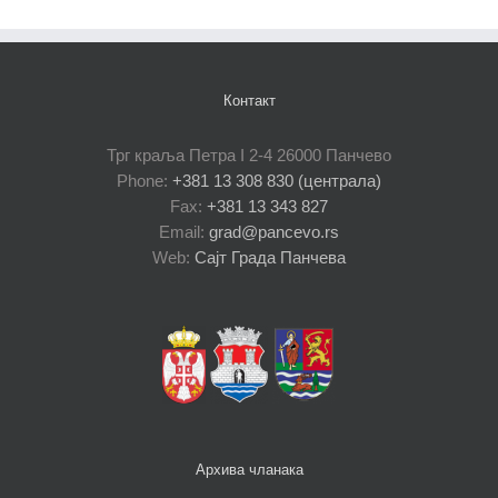
Контакт
Трг краља Петра I 2-4 26000 Панчево
Phone:
+381 13 308 830 (централа)
Fax:
+381 13 343 827
Email:
grad@pancevo.rs
Web:
Сајт Града Панчева
Архива чланака