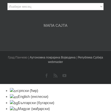
Архива
чланака
МАПА САЈТА
Град Панчево |
Аутономна покрајина Војводина
|
Република Србија
webmaster
Facebook
Rss
YouTube
српски (ћир)
English
(
енглески
)
Български
(
бугарски
)
Magyar
(
мађарски
)