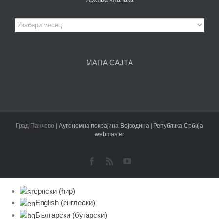
Архива
чланака
МАПА САЈТА
Град Панчево |
Аутономна покрајина Војводина
|
Република Србија
webmaster
Facebook
Rss
YouTube
српски (ћир)
English
(
енглески
)
Български
(
бугарски
)