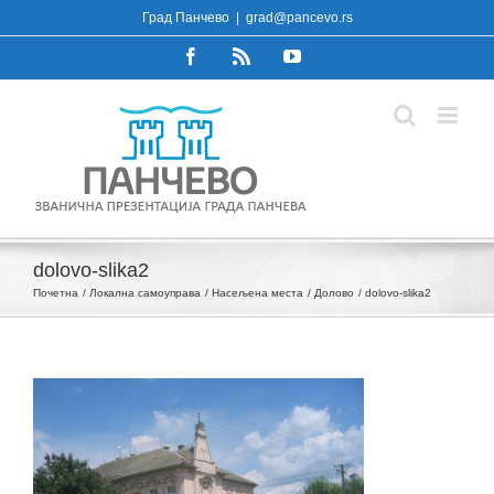
Skip
Град Панчево
|
grad@pancevo.rs
to
Facebook
Rss
YouTube
content
dolovo-slika2
Почетна
Локална самоуправа
Насељена места
Долово
dolovo-slika2