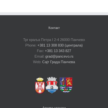
Контакт
Трг краља Петра I 2-4 26000 Панчево
Phone:
+381 13 308 830 (централа)
Fax:
+381 13 343 827
Email:
grad@pancevo.rs
Web:
Сајт Града Панчева
Архива чланака