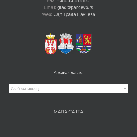
Fax:
+381 13 343 827
Email:
grad@pancevo.rs
Web:
Сајт Града Панчева
Архива чланака
Архива
чланака
МАПА САЈТА