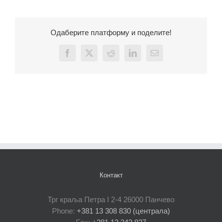
Одаберите платформу и поделите!
Facebook
X
Reddit
LinkedIn
Email
Контакт
Трг краља Петра I 2-4 26000 Панчево
Phone:
+381 13 308 830 (централа)