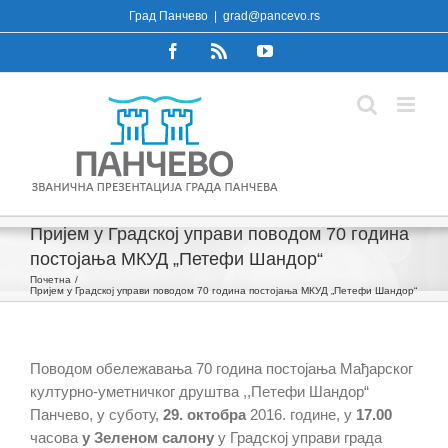
Skip
Град Панчево
|
grad@pancevo.rs
to
Facebook
Rss
YouTube
content
Пријем у Градској управи поводом 70 година
постојања МКУД „Петефи Шандор“
Почетна
Пријем у Градској управи поводом 70 година постојања МКУД „Петефи Шандор“
Поводом обележавања 70 година постојања Мађарског
културно-уметничког друштва ,,Петефи Шандор“
Панчево, у суботу,
29. октобра
2016. године, у
17.00
часова
у
Зеленом салону
у Градској управи града