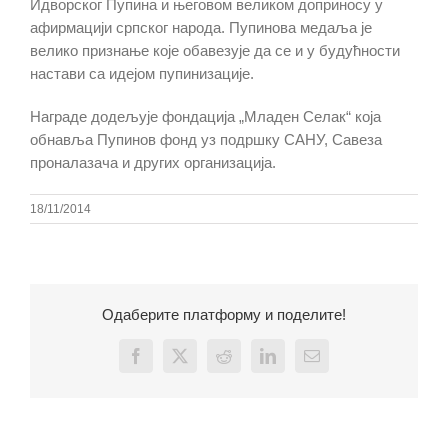
Идворског Пупина и његовом великом доприносу у
афирмацији српског народа. Пупинова медаља је
велико признање које обавезује да се и у будућности
настави са идејом пупинизације.
Награде додељује фондација „Младен Селак“ која
обнавља Пупинов фонд уз подршку САНУ, Савеза
проналазача и других организација.
18/11/2014
Одаберите платформу и поделите!
Facebook
X
Reddit
LinkedIn
Email