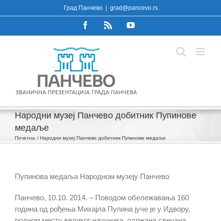
Skip
Град Панчево
|
grad@pancevo.rs
to
Facebook
Rss
YouTube
content
Народни музеј Панчево добитник Пупинове
медаље
Почетна
Народни музеј Панчево добитник Пупинове медаље
Пупинова медаља Народном музеју Панчево
Панчево, 10.10. 2014. – Поводом обележавања 160
година од рођења Михајла Пупина јуче је у Идвору,
родном месту великог научника, одржана свечана