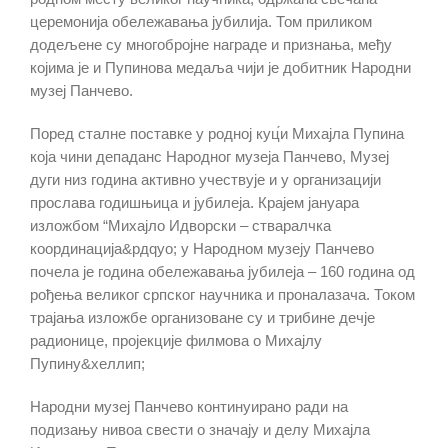
церемонија обележавања јубилија. Том приликом
додељене су многобројне награде и признања, међу
којима је и Пупинова медаља чији је добитник Народни
музеј Панчево.
Поред сталне поставке у родној куц́и Михајла Пупина
која чини депаданс Народног музеја Панчево, Музеј
дуги низ година активно учествује и у организацији
прослава годишњица и јубилеја. Крајем јануара
изложбом “Михајло Идворски – стваралчка
координација&рдqуо; у Народном музеју Панчево
почела је година обележавања јубилеја – 160 година од
рођења великог српског научника и проналазача. Током
трајања изложбе организоване су и трибине дечје
радионице, пројекције филмова о Михајлу
Пупину&хеллип;
Народни музеј Панчево континуирано ради на
подизању нивоа свести о значају и делу Михајла