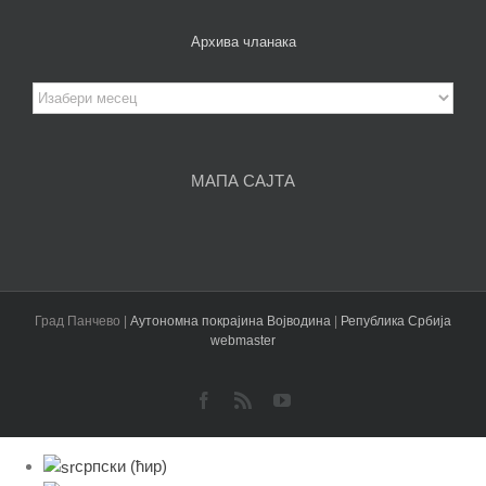
Архива чланака
Архива
чланака
МАПА САЈТА
Град Панчево |
Аутономна покрајина Војводина
|
Република Србија
webmaster
Facebook
Rss
YouTube
српски (ћир)