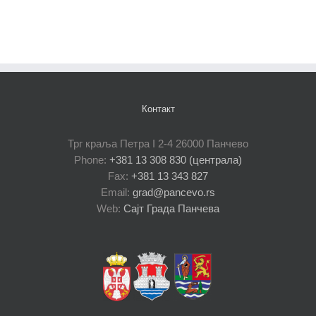
Контакт
Трг краља Петра I 2-4 26000 Панчево
Phone:
+381 13 308 830 (централа)
Fax:
+381 13 343 827
Email:
grad@pancevo.rs
Web:
Сајт Града Панчева