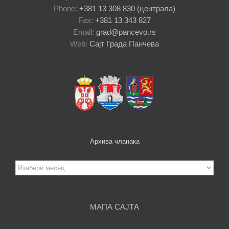
Phone:
+381 13 308 830 (централа)
Fax:
+381 13 343 827
Email:
grad@pancevo.rs
Web:
Сајт Града Панчева
Архива чланака
Архива
чланака
МАПА САЈТА