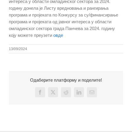
интереса у области омладинског сектора за 2024.
годину донела је Листу вредновања и рангирања
програма и пројеката по Конкурсу за су/финансирање
програма и пројеката од јавног интереса у области
омладинског сектора града Панчева за 2024. годину
коју можете преузети
овде
13/09/2024
Одаберите платформу и поделите!
Facebook
X
Reddit
LinkedIn
Email