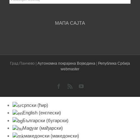
чланака
МАПА САЈТА
Град Панчево |
Аутономна покрајина Војводина
|
Република Србија
webmaster
Facebook
Rss
YouTube
српски (ћир)
English
(
енглески
)
Български
(
бугарски
)
Magyar
(
мађарски
)
македонски
(
македонски
)