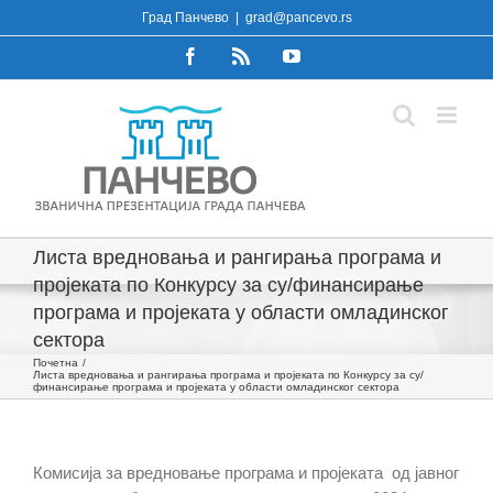
Skip
Град Панчево
|
grad@pancevo.rs
to
Facebook
Rss
YouTube
content
Листa вредновања и рангирања програма и
пројеката по Конкурсу за су/финансирање
програма и пројеката у области омладинског
сектора
Почетна
Листa вредновања и рангирања програма и пројеката по Конкурсу за су/
финансирање програма и пројеката у области омладинског сектора
Комисија за вредновање програма и пројеката од јавног