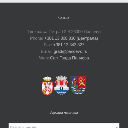
Контакт
Трг краља Петра I 2-4 26000 Панчево
Phone:
+381 13 308 830 (централа)
Fax:
+381 13 343 827
Email:
grad@pancevo.rs
Web:
Сајт Града Панчева
Архива чланака
Архива