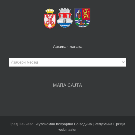
Архива чланака
Архива
чланака
МАПА САЈТА
Град Панчево |
Аутономна покрајина Војводина
|
Република Србија
webmaster