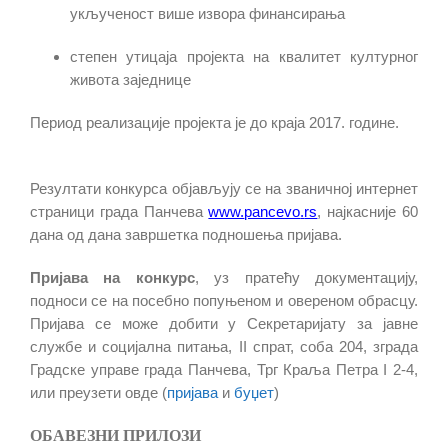
укљученост више извора финансирања
степен утицаја пројекта на квалитет културног
живота заједнице
Период реализације пројекта је
до
краја 2017. године.
Резултати конкурса објављују се на званичној интернет
страници града Панчева
www.
pancevo
.
rs
, најкасније 60
дана од дана завршетка подношења пријава.
Пријава на конкурс
, уз пратећу документацију,
подноси се на посебно попуњеном и овереном обрасцу.
Пријава се може добити у Секретаријату за јавне
службе и социјална питања,
II
спрат, соба 204, зграда
Градске управе града Панчева, Трг Краља Петра
I 2-4
,
или преузети овде (
пријава
и
буџет
)
ОБАВЕЗНИ
ПРИЛОЗИ