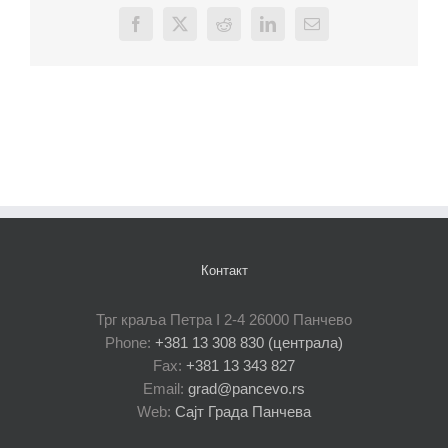
Facebook
X
Reddit
LinkedIn
Email
Контакт
Трг краља Петра I 2-4 26000 Панчево
Phone:
+381 13 308 830 (централа)
Fax:
+381 13 343 827
Email:
grad@pancevo.rs
Web:
Сајт Града Панчева