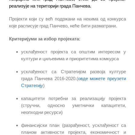
реализује на територији града Панчева.
Пројекти који су већ подржани на некима од конкурса
које расписује град Панчево, неће бити разматрани.
Критеријуми за избор пројеката:
усклађеност пројекта са општим интересом у
култури и циљевима и приоритетима комкурса
усклађеност са Стратегијом развоја културе
града Панчева 2016-2020.(
овде можете преузети
Стратегију
)
капацитети потребни за реализацију пројекта
(стручни, односно уметнички капацитети,
неопходни ресурси)
финансијски план (разрађеност, усклађеност са
планом активности пројекта, економичност и