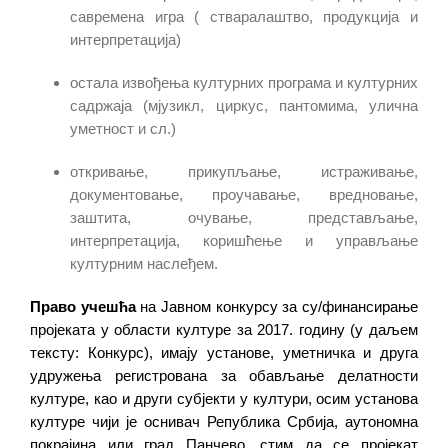
савремена игра ( стваралаштво, продукција и
интерпретација)
остала извођења културних програма и културних
садржаја (мјузикл, циркус, пантомима, улична
уметност и сл.)
откривање, прикупљање, истраживање,
документовање, проучавање, вредновање,
заштита, очување, представљање,
интерпретација, коришћење и управљање
културним наслеђем.
Право учешћа
на Јавном конкурсу за су/финансирање
пројеката у области културе за 2017. годину (у даљем
тексту: Конкурс), имају установе, уметничка и друга
удружења регистрована за обављање делатности
културе, као и други субјекти у култури, осим установа
културе чији је оснивач Република Србија, аутономна
покрајина или град Панчево,
стим да се пројекат