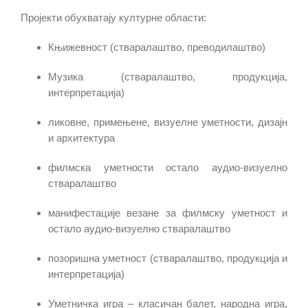
Пројекти обухватају културне области:
Књижевност (стваралаштво, преводилаштво)
Музика (стваралаштво, продукција,
интерпретација)
ликовне, примењене, визуелне уметности, дизајн
и архитектура
филмска уметности остало аудио-визуелно
стваралаштво
манифестације везане за филмску уметност и
остало аудио-визуелно стваралаштво
позоришна уметност (стваралаштво, продукција и
интерпретација)
Уметничка игра – класичан балет, народна игра,