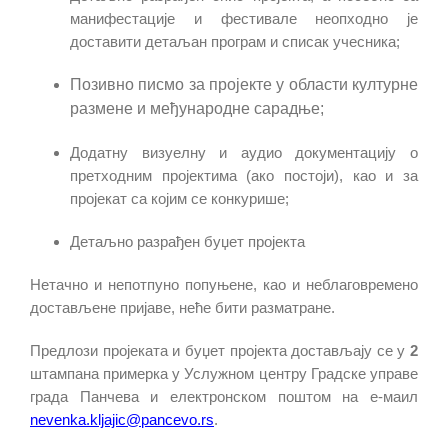
манифестације и фестивале неопходно је
доставити детаљан програм и списак учесника;
Позивно писмо за пројекте у области културне
размене и међународне сарадње;
Додатну визуелну и аудио документацију о
претходним пројектима (ако постоји), као и за
пројекат са којим се конкурише;
Детаљно разрађен буџет пројекта
Нетачно и непотпуно попуњене, као и неблаговремено
достављене пријаве, неће бити разматране.
Предлози пројеката и буџет пројекта достављају се у
2
штампана примерка у Услужном центру Градске управе
града Панчева и електронском поштом на е-м
аил
nevenka
.
kljajic
@
pancevo
.
rs
.