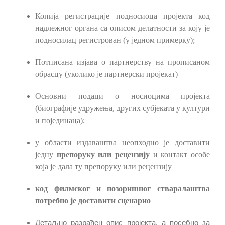
Копија регистрације подносиоца пројекта код
надлежног органа са описом делатности за коју је
подносилац регистрован (у једном примерку);
Потписана изјава о партнерству на прописаном
обрасцу (уколико је партнерски пројекат)
Основни подаци о носиоцима пројекта
(биографије удружења, других субјеката у култури
и појединаца);
у области издаваштва неопходно је доставити
једну
препоруку или рецензију
и контакт особе
која је дала ту препоруку или рецензију
код филмског и позоришног стваралаштва
потребно је доставити сценарио
Детаљно разрађен опис пројекта, а посебно за