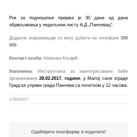
Рок за подношење пријава је 30 дана од дана
објављивања у
недељном листу А.Д „Панчевац“.
Додатне информације се могу добити на телефон
е
308
906
Контакт особа
: Невенка Кљајић.
Напомена
: Инструктажа за заинтересоване биће
организована
28.02.2017. године
, у Малој сали зградe
Градске управе града Панчева са почетком у 12 часова.
17/02/2017
Одаберите платформу и поделите!