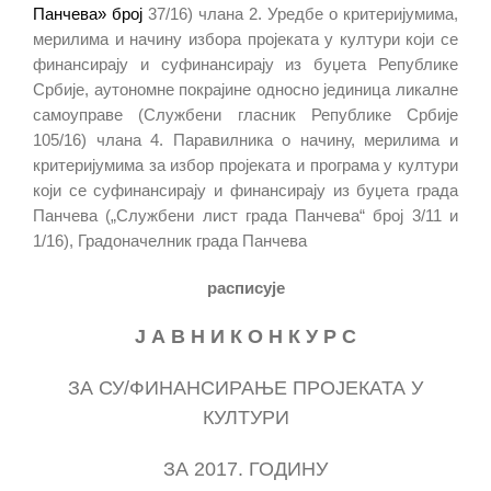
Панчева» број
37/16)
чла
на 2.
Уредбе о критеријумима,
мерилима и начину избора пројеката у култури који се
финансирају и суфинансирају из буџета Републике
Србије, аутономне покрајине односно јединица ликалне
самоуправе (Службени гласник Републике Србије
105/16) члана 4. Паравилника о начину, мерилима и
критеријумима за избор пројеката и програма у култури
који се суфинансирају и финансирају из буџета града
Панчева („Службени лист града Панчева“ број 3/11 и
1/16)
,
Градоначелник града Панчева
расписује
Ј А В Н И
К О Н К У Р С
ЗА СУ
/
ФИНАНСИРАЊЕ ПРОЈЕКАТА У
КУЛТУРИ
ЗА 20
17
. ГОДИНУ