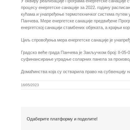
У оквиру реализације Програма енергетске санације с
процесу енергетске санације за 2022. годину распис
кућама и унапређење термотехничког система путем 
Панчева. Мере енергетске санације предвиђене Прогр
енергетској санацији стамбених објеката, а крајњи к
Циљ спровођења мера енергетске санације је унапређ
Градско веће града Панчева је Закључком број: II-05-
суфинансирање уградње соларних панела за производњ
Домаћинства која су остварила право на субвенцију 
16/05/2023
Одаберите платформу и поделите!