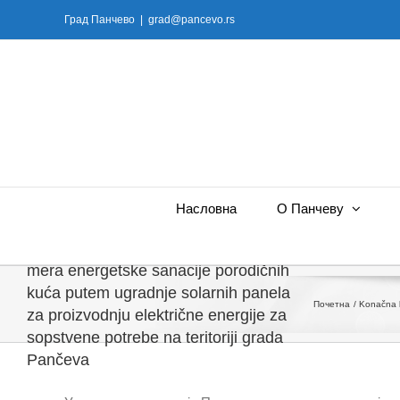
Skip
Град Панчево
|
grad@pancevo.rs
to
content
Насловна
О Панчеву
Konačna lista građana za sprovođenje
mera energetske sanacije porodičnih
kuća putem ugradnje solarnih panela
Почетна
Konačna l
za proizvodnju električne energije za
sopstvene potrebe na teritoriji grada
Pančeva