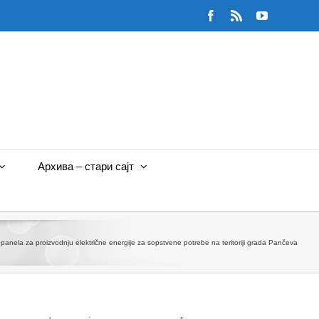
Facebook
Rss
YouTube
Архива – стари сајт
nela za proizvodnju električne energije za sopstvene potrebe na teritoriji grada Pančeva