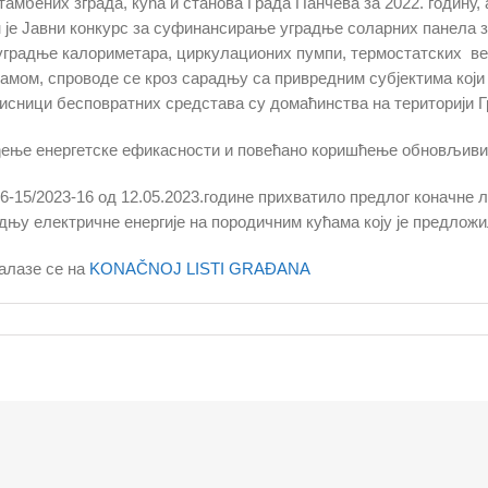
тамбених зграда, кућа и станова Града Панчева за 2022. годину
ан је Јавни конкурс за суфинансирање уградње соларних панела 
уградње калориметара, циркулационих пумпи, термостатских вен
амом, спроводе се кроз сарадњу са привредним субјектима који
орисници бесповратних средстава су домаћинства на територији 
ење енергетске ефикасности и повећано коришћење обновљивих 
06-15/2023-16 од 12.05.2023.године прихватило предлог коначне 
у електричне енергије на породичним кућама коју је предложил
налазе се на
KONAČNOJ LISTI GRAĐANA