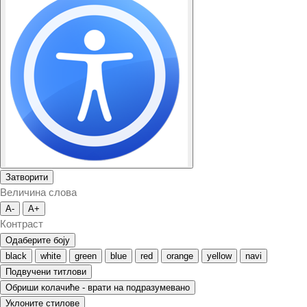
Затворити
Величина слова
A-
A+
Контраст
Одаберите боју
black
white
green
blue
red
orange
yellow
navi
Подвучени титлови
Обриши колачиће - врати на подразумевано
Уклоните стилове