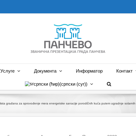
Услуге
Документа
Информатор
Контакт
српски (ћир)
(
српски (cyr)
)
ista građana za sprovođenje mera energetske sanacije porodičnih kuća putem ugradnje solarnih pa