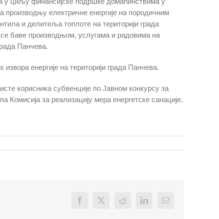
, а у циљу финансијске подршке домаћинствима у
за производњу електричне енергије на породичним
тила и делитеља топлоте на територији града
 се баве производњом, услугама и радовима на
Града Панчева.
извора енергије на територији града Панчева.
листе корисника субвенције по Јавном конкурсу за
а Комисија за реализацију мера енергетске санације.
Facebook
X
Reddit
LinkedIn
Email