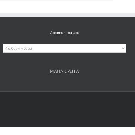
Архива чланака
Архива
чланака
МАПА САЈТА