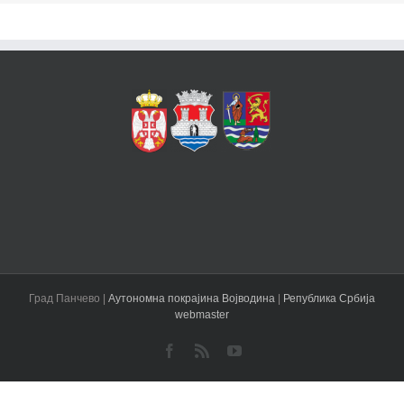
Град Панчево |
Аутономна покрајина Војводина
|
Република Србија
webmaster
Facebook
Rss
YouTube