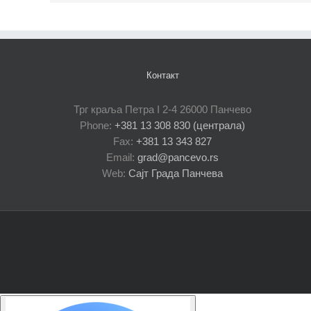
Контакт
Трг краља Петра I 2-4 26000 Панчево
Phone:
+381 13 308 830 (централа)
Fax:
+381 13 343 827
Email:
grad@pancevo.rs
Web:
Сајт Града Панчева