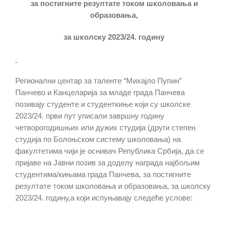
за постигните резултате током школовања и
образовања,
за школску 20
23
/
24
. годину
Регионални центар за таленте “Михајло Пупин”
Панчево и Канцеларија за младе града Панчева
позивају студенте и студенткиње који су школскe
2023/24. први пут уписали завршну годину
четворогодишњих или дужих студија (други степен
студија по Болоњском систему школовања) на
факултетима чији је оснивач Република Србија, да се
пријаве на Јавни позив за доделу награда најбољим
студентима/кињама града Панчева, за постигните
резултате током школовања и образовања, за школску
2023/24. годину,a који испуњавају следеће услове: