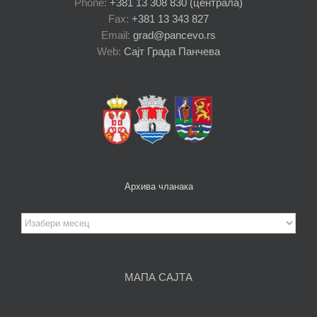
Phone:
+381 13 308 830 (централа)
Fax:
+381 13 343 827
Email:
grad@pancevo.rs
Web:
Сајт Града Панчева
Архива чланака
Архива
чланака
МАПА САЈТА