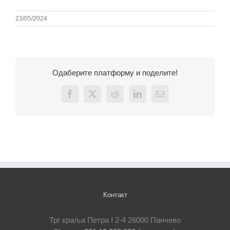
23/05/2024
Одаберите платформу и поделите!
Facebook
X
Reddit
LinkedIn
Email
Контакт
Трг краља Петра I 2-4 26000 Панчево