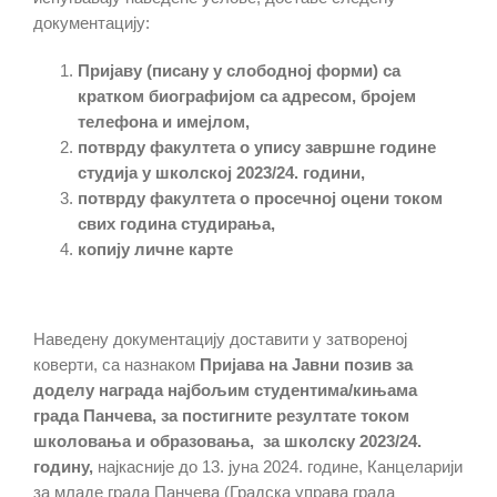
документацију:
Пријаву (писану у слободној форми) са
кратком биографијом са адресом
,
бројем
телефона
и
и
мејлом
,
потврду факултета о упису завршне године
студија у школској 20
23
/
24
. години,
потврду факултета о просечној оцени током
свих година студирања,
копију личне карте
Наведену документацију доставити у затвореној
коверти, са назнаком
Пријава на Јавни позив за
доделу награда најбољим студентима/кињама
града Панчева, за постигните резултате током
школовања и образовања,
за школску 20
23
/
24
.
годину,
најкасније до 13. јуна 2024. године, Канцеларији
за младе града Панчева (Градска управа града