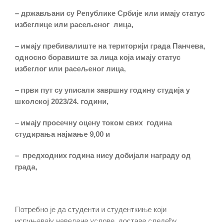
– држављани су Републике Србије или имају статус
избеглице или расељеног лица,
– имају пребивалиште на територији града Панчева,
односно боравиште за лица која имају статус
избеглог или расељеног лица,
– први пут су уписали завршну годину студија у
школској 2023/24. години,
– имају просечну оцену током
свих
година
студирања најмање 9
,00
и
–
предходних година нису добијали награду од
града,
Потребно је да студенти и студенткиње који
испуњавају наведене услове, доставе следећу