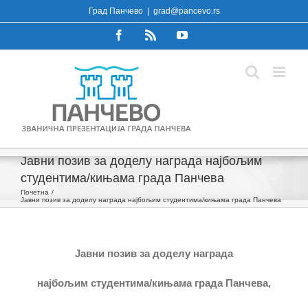
Skip
Град Панчево
|
grad@pancevo.rs
to
Facebook
Rss
YouTube
content
Јавни позив за доделу награда најбољим
студентима/кињама града Панчева
Почетна
Јавни позив за доделу награда најбољим студентима/кињама града Панчева
Јавни позив за доделу награда
најбољим студентима/кињама града Панчева,