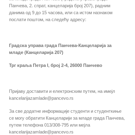
Панчева, 2. спрат, канцеларија број 207), радним
данима од 9 до 15 часова, или са истом назнаком
послати поштом, на следећу адресу:
Градска управа града Панчева-Канцеларија за
младе (Канцеларија 20
7
)
Трг краља Петра I, број 2-4, 26000 Панчево
Пријаву доставити и електронским путем, на имејл
kancelarijazamlade@pancevo.rs
За све додатне информације студенти и студенткиње
се могу обратити Канцеларији за младе града Панчева,
путем телефона 013/308-795 или мејла
kancelarijazamlade@pancevo.rs