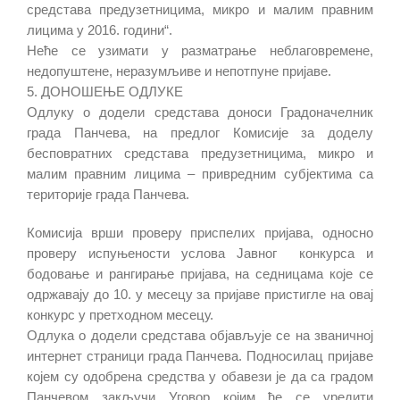
средстава предузетницима, микро и малим правним
лицима у 2016. години“.
Неће се узимати у разматрање неблаговремене,
недопуштене, неразумљиве и непотпуне пријаве.
5. ДОНОШЕЊЕ ОДЛУКЕ
Одлуку о додели средстава доноси Градоначелник
града Панчева, на предлог Комисије за доделу
бесповратних средстава предузетницима, микро и
малим правним лицима – привредним субјектима са
територије града Панчева.
Комисија врши проверу приспелих пријава, односно
проверу испуњености услова Јавног конкурса и
бодовање и рангирање пријава, на седницама које се
одржавају до 10. у месецу за пријаве пристигле на овај
конкурс у претходном месецу.
Одлука о додели средстава објављује се на званичној
интернет страници града Панчева. Подносилац пријаве
којем су одобрена средства у обавези је да са градом
Панчевом закључи Уговор којим ће се уредити