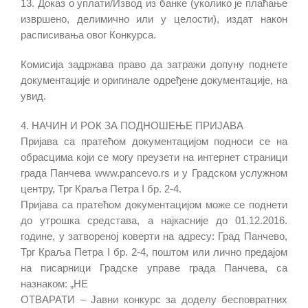
13. Доказ о уплати/Извод из банке (уколико је плаћање
извршено, делимично или у целости), издат након
расписивања овог Конкурса.
Комисија задржава право да затражи допуну поднете
документације и оригинале одређене документације, на
увид.
4. НАЧИН И РОК ЗА ПОДНОШЕЊЕ ПРИЈАВА
Пријава са пратећом документацијом подноси се на
обрасцима који се могу преузети на интернет страници
града Панчева www.pancevo.rs и у Градском услужном
центру, Трг Краља Петра I бр. 2-4.
Пријава са пратећом документацијом може се поднети
до утрошка средстава, а најкасније до 01.12.2016.
године, у затвореној коверти на адресу: Град Панчево,
Трг Краља Петра I бр. 2-4, поштом или лично предајом
на писарници Градске управе града Панчева, са
назнаком: „НЕ
ОТВАРАТИ – Јавни конкурс за доделу бесповратних