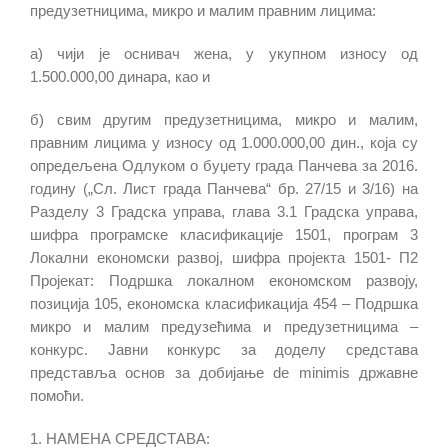
предузетницима, микро и малим правним лицима:
а) чији је оснивач жена, у укупном износу од
1.500.000,00 динара, као и
б) свим другим предузетницима, микро и малим,
правним лицима у износу од 1.000.000,00 дин., која су
опредељена Одлуком о буџету града Панчева за 2016.
годину („Сл. Лист града Панчева“ бр. 27/15 и 3/16) на
Разделу 3 Градска управа, глава 3.1 Градска управа,
шифра програмске класификације 1501, програм 3
Локални економски развој, шифра пројекта 1501- П2
Пројекат: Подршка локалном економском развоју,
позиција 105, економска класификација 454 – Подршка
микро и малим предузећима и предузетницима –
конкурс. Јавни конкурс за доделу средстава
представља основ за добијање de minimis државне
помоћи.
1. НАМЕНА СРЕДСТАВА: