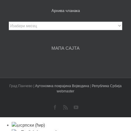
Архива чланака
Архива
чланака
МАПА САЈТА
Град Панчево |
Аутономна покрајина Војводина
|
Република Србија
webmaster
Facebook
Rss
YouTube
српски (ћир)