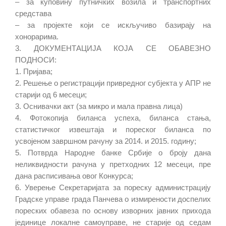
– за куповину путничких возила и транспортних
средстава
– за пројекте који се искључиво базирају на
хонорарима.
3. ДОКУМЕНТАЦИЈА КОЈА СЕ ОБАВЕЗНО
ПОДНОСИ:
1. Пријава;
2. Решење о регистрацији привредног субјекта у АПР не
старији од 6 месеци;
3. Оснивачки акт (за микро и мала правна лица)
4. Фотокопија биланса успеха, биланса стања,
статистичког извештаја и пореског биланса по
усвојеном завршном рачуну за 2014. и 2015. годину;
5. Потврда Народне банке Србије о броју дана
неликвидности рачуна у претходних 12 месеци, пре
дана расписивања овог Конкурса;
6. Уверење Секретаријата за пореску администрацију
Градске управе града Панчева о измирености доспелих
пореских обавеза по основу изворних јавних прихода
јединице локалне самоуправе, не старије од седам