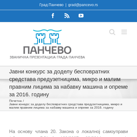
Skip
Град Панчево
|
grad@pancevo.rs
to
Facebook
Rss
YouTube
content
Јавни конкурс за доделу бесповратних
средстава предузетницима, микро и малим
правним лицима за набавку машина и опреме
за 2016. годину
Почетна
Јавни конкурс за доделу бесповратних средстава предузетницима, микро и
малим правним лицима за набавку машина и опреме за 2016. годину
На основу члана 20. Закона о локалној самоуправи