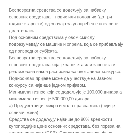
Бесповратна средства се додељују за набавку
основних средстава – нових или половних (до три
године старости) од значаја за унапређење пословне
делатности.
Под основним средствима у овом смислу
подразумевају се машине и опрема, која се прибављају
од привредног субјекта.
Бесповратна средства се додељују за набавку
основних средстава која је започета или започета и
реализована након расписивања овог Јавног конкурса.
Подносилац пријаве може да учествује на Јавном
конкурсу са највише једном пријавом.
Минималан износ који се додељује је 100.000 динара а
максималан износ је 500.000,00 динара.
a) Предузетници, микро и мала правна лица (чији је
оснивач жена)
Средства се додељују највише до 80% вредности
купопродајне цене основних средстава, без пореза на
додату вредност (ПДВ). Средства се дозначују на