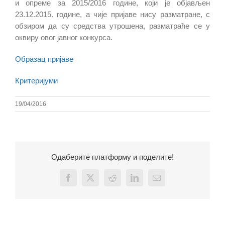
и опреме за 2015/2016 године, који је објављен
23.12.2015. године, а чије пријаве нису разматране, с
обзиром да су средства утрошена, разматраће се у
оквиру овог јавног конкурса.
Образац пријаве
Критеријуми
19/04/2016
Одаберите платформу и поделите!
Facebook
X
Reddit
LinkedIn
Email