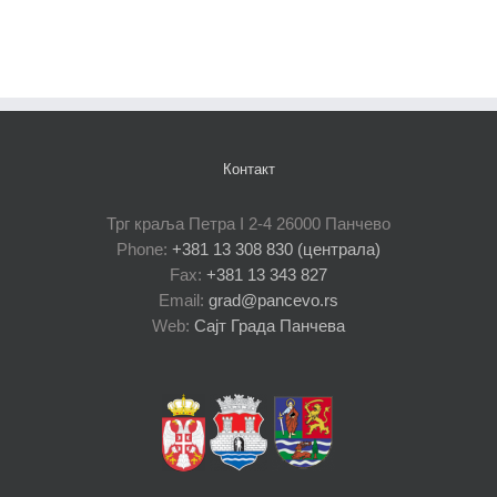
Контакт
Трг краља Петра I 2-4 26000 Панчево
Phone:
+381 13 308 830 (централа)
Fax:
+381 13 343 827
Email:
grad@pancevo.rs
Web:
Сајт Града Панчева