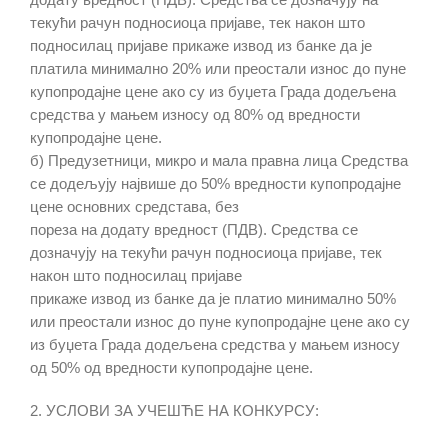
текући рачун подносиоца пријаве, тек након што
подносилац пријаве прикаже извод из банке да је
платила минимално 20% или преостали износ до пуне
купопродајне цене ако су из буџета Града додељена
средства у мањем износу од 80% од вредности
купопродајне цене.
б) Предузетници, микро и мала правна лица Средства
се додељују највише до 50% вредности купопродајне
цене основних средстава, без
пореза на додату вредност (ПДВ). Средства се
дозначују на текући рачун подносиоца пријаве, тек
након што подносилац пријаве
прикаже извод из банке да је платио минимално 50%
или преостали износ до пуне купопродајне цене ако су
из буџета Града додељена средства у мањем износу
од 50% од вредности купопродајне цене.
2. УСЛОВИ ЗА УЧЕШЋЕ НА КОНКУРСУ: