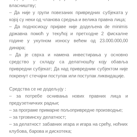
власништву;
– Да није у групи повезаних привредних субјеката у
којој су неки од чланова средња и велика правна лица;
– Да подносиоцу пријаве није додељена de minimis
државна помоћ у текућој и претходне 2 фискалне
године у укупном износу већем од 23.000.000,00
динара;
– Да је сврха и намена инвестирања у основно
средство у складу са делатношћу коју обавља
привредни субјекат; Да над привредним субјектом није
покренут стечајни поступак или поступак ликвидације.
Средства се не додељују :
– за потребе оснивања нових правних лица и
предузетничких радњи;
– за програме примарнe пољопривредне производње;
– за трговинску делатност;
– за делатност забавних игара и игара на срећу, ноћних
клубова, барова и дискотека;