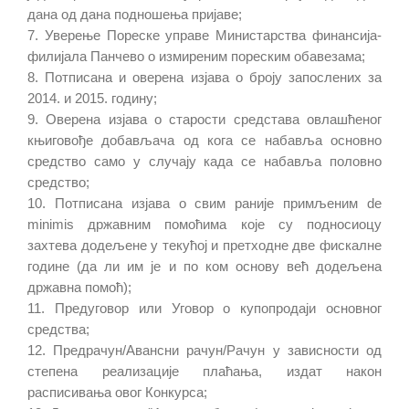
дана од дана подношења пријаве;
7. Уверење Пореске управе Министарства финансија-
филијала Панчево о измиреним пореским обавезама;
8. Потписана и оверена изјава о броју запослених за
2014. и 2015. годину;
9. Оверена изјава о старости средстава овлашћеног
књиговође добављача од кога се набавља основно
средство само у случају када се набавља половно
средство;
10. Потписана изјава о свим раније примљеним de
minimis државним помоћима које су подносиоцу
захтева додељене у текућој и претходне две фискалне
године (да ли им је и по ком основу већ додељена
државна помоћ);
11. Предуговор или Уговор о купопродаји основног
средства;
12. Предрачун/Авансни рачун/Рачун у зависности од
степена реализације плаћања, издат након
расписивања овог Конкурса;