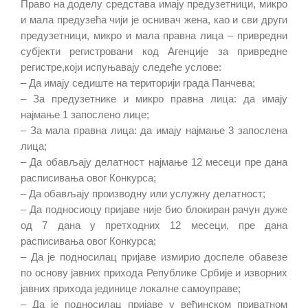
Право на доделу средстава имају предузетници, микро
и мала предузећа чији је оснивач жена, као и сви други
предузетници, микро и мала правна лица – привредни
субјекти регистровани код Агенције за привредне
регистре,који испуњавају следеће услове:
– Да имају седиште на територији града Панчева;
– За предузетнике и микро правна лица: да имају
најмање 1 запослено лице;
– За мала правна лица: да имају најмање 3 запослена
лица;
– Да обављају делатност најмање 12 месеци пре дана
расписивања овог Конкурса;
– Да обављају производну или услужну делатност;
– Да подносиоцу пријаве није био блокиран рачун дуже
од 7 дана у претходних 12 месеци, пре дана
расписивања овог Конкурса;
– Да је подносилац пријаве измирио доспеле обавезе
по основу јавних прихода Републике Србије и изворних
јавних прихода јединице локалне самоуправе;
– Да је подносилац пријаве у већинском приватном