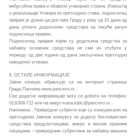
међусобна права и обавезе уговорних страна. Извештај
о реализацији Уговора из претходног става, подносилац
пријаве је дужан да достави Граду у року од 15 дана од
дана уплате додељених средстава на текући рачун
подносиоца пријаве.
Подносилац пријаве којем су додељена средства за
набавку основних средстава не сме их отуђити у
периоду од две године од дана закључења претходно
наведеног уговора.
6. ОСТАЛЕ ИНФОРМАЦИЈЕ
Јавни конкурс објављује се на интернет страници
Града Панчева www.pancevo.rs .
Све додатне информације могу се добити на телефон:
013/308-711 или на имејл ivana.tubic@pancevo.rs .
Напомена : Привредни субјекти који су конкурисали на
претходном Јавном конкурсу за доделу бесповратних
средстава предузетницима, микро и малим правним
лицицима – привредним субјектима за набавку машина