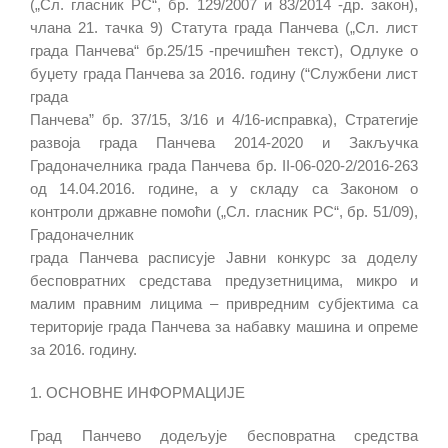
(„Сл. гласник РС“, бр. 129/2007 и 83/2014 -др. закон),
члана 21. тачка 9) Статута града Панчева („Сл. лист
града Панчева“ бр.25/15 -пречишћен текст), Одлуке о
буџету града Панчева за 2016. годину (“Службени лист
града
Панчева” бр. 37/15, 3/16 и 4/16-исправка), Стратегије
развоја града Панчева 2014-2020 и Закључка
Градоначелника града Панчева бр. II-06-020-2/2016-263
од 14.04.2016. године, а у складу са Законом о
контроли државне помоћи („Сл. гласник РС“, бр. 51/09),
Градоначелник
града Панчева расписује Јавни конкурс за доделу
бесповратних средстава предузетницима, микро и
малим правним лицима – привредним субјектима са
територије града Панчева за набавку машина и опреме
за 2016. годину.
1. ОСНОВНЕ ИНФОРМАЦИЈЕ
Град Панчево додељује бесповратна средства