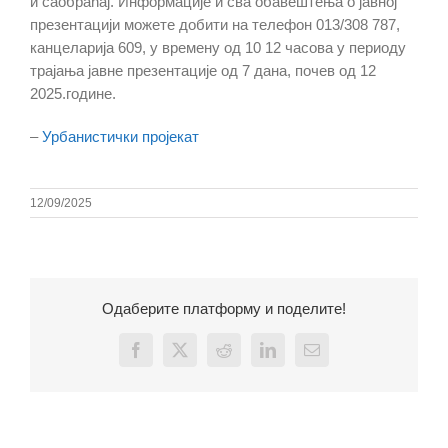
и саобраћај. Информације и сва обавештења о јавној
презентацији можете добити на телефон 013/308 787,
канцеларија 609, у времену од 10 12 часова у периоду
трајања јавне презентације од 7 дана, почев од 12
2025.године.
–
Урбанистички пројекат
12/09/2025
Одаберите платформу и поделите!
Facebook
X
Reddit
LinkedIn
Email