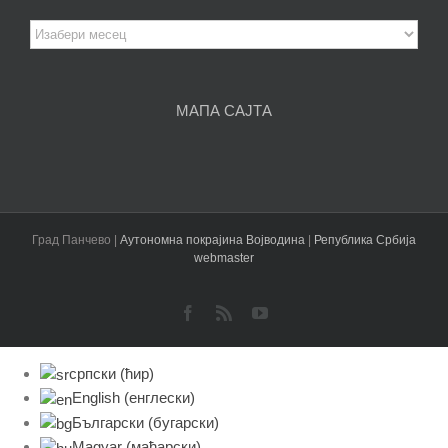
Архива
чланака
МАПА САЈТА
Град Панчево |
Аутономна покрајина Војводина
|
Република Србија
webmaster
Facebook
Rss
YouTube
српски (ћир)
English
(
енглески
)
Български
(
бугарски
)
Magyar
(
мађарски
)