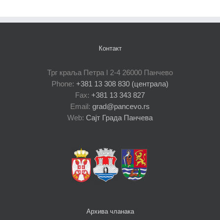
Контакт
Трг краља Петра I 2-4 26000 Панчево
Phone:
+381 13 308 830 (централа)
Fax:
+381 13 343 827
Email:
grad@pancevo.rs
Web:
Сајт Града Панчева
Архива чланака