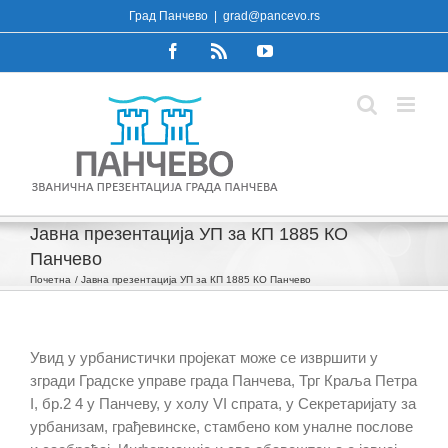
Skip
Град Панчево
|
grad@pancevo.rs
to
Facebook
Rss
YouTube
content
Јавна презентација УП за КП 1885 КО
Панчево
Почетна
Јавна презентација УП за КП 1885 КО Панчево
Увид у урбанистички пројекат може се извршити у
згради Градске управе града Панчева, Трг Краља Петра
I, бр.2 4 у Панчеву, у холу VI спрата, у Секретаријату за
урбанизам, грађевинске, стамбено ком уналне послове