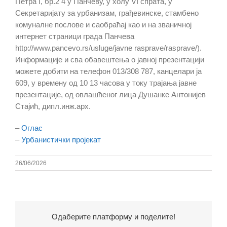
Петра I, бр.2 4 у Панчеву, у холу VI спрата, у
Секретаријату за урбанизам, грађевинске, стамбено
комуналне послове и саобраћај као и на званичној
интернет страници града Панчева
http://www.pancevo.rs/usluge/javne rasprave/rasprave/).
Информације и сва обавештења о јавној презентацији
можете добити на телефон 013/308 787, канцелари ја
609, у времену од 10 13 часова у току трајања јавне
презентације, од овлашћеног лица Душанке Антонијев
Стајић, дипл.инж.арх.
–
Оглас
–
Урбанистички пројекат
26/06/2026
Одаберите платформу и поделите!