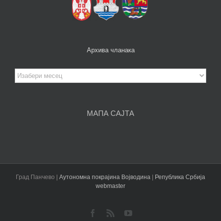
Архива чланака
Архива
чланака
МАПА САЈТА
Град Панчево |
Аутономна покрајина Војводина
|
Република Србија
webmaster
Facebook
Rss
YouTube