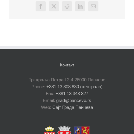
Facebook
X
Reddit
LinkedIn
Email
Контакт
Трг краља Петра I 2-4 26000 Панчево
Phone:
+381 13 308 830 (централа)
Fax:
+381 13 343 827
Email:
grad@pancevo.rs
Web:
Сајт Града Панчева