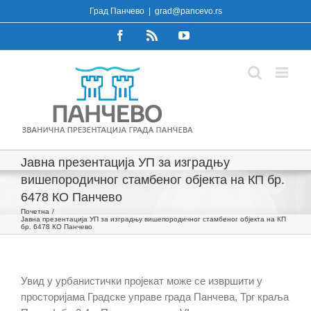
Skip
Град Панчево
|
grad@pancevo.rs
to
Facebook
Rss
YouTube
content
Јавна презентација УП за изградњу
вишепородичног стамбеног објекта на КП бр.
6478 КО Панчево
Почетна
Јавна презентација УП за изградњу вишепородичног стамбеног објекта на КП
бр. 6478 КО Панчево
Увид у урбанистички пројекат може се извршити у
просторијама Градске управе града Панчева, Трг краља