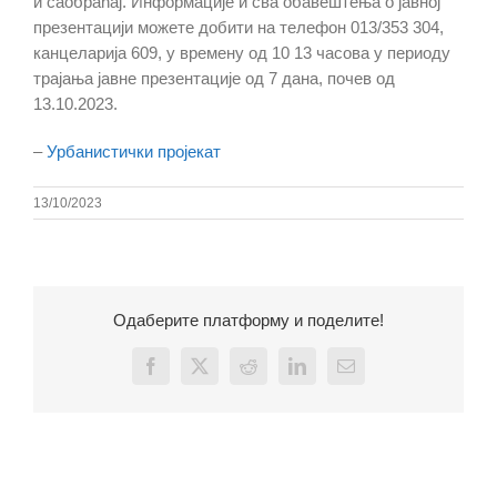
и саобраћај. Информације и сва обавештења о јавној
презентацији можете добити на телефон 013/353 304,
канцеларија 609, у времену од 10 13 часова у периоду
трајања јавне презентације од 7 дана, почев од
13.10.2023.
–
Урбанистички пројекат
13/10/2023
Одаберите платформу и поделите!
Facebook
X
Reddit
LinkedIn
Email