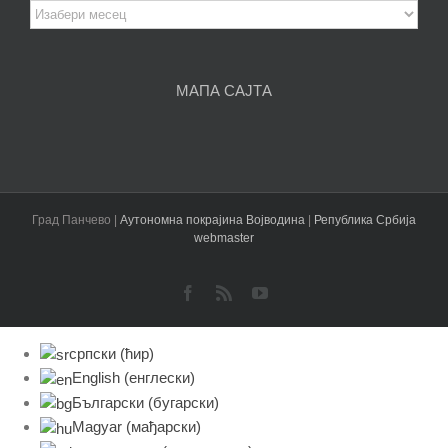
Архива
чланака
МАПА САЈТА
Град Панчево |
Аутономна покрајина Војводина
|
Република Србија
webmaster
Facebook
Rss
YouTube
српски (ћир)
English
(
енглески
)
Български
(
бугарски
)
Magyar
(
мађарски
)