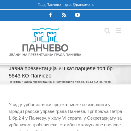
Skip
Град Панчево
|
grad@pancevo.rs
to
Facebook
Rss
YouTube
content
Јавна презентација УП кат.парцеле топ.бр.
5843 КО Панчево
Почетна
Јавна презентација УП кат.парцеле топ.бр. 5843 КО Панчево
Увид у урбанистички пројекат може се извршити у
згради Градске управе града Панчева, Трг Краља Петра
I, бр.2 4 у Панчеву, у холу VI спрата, у Секретаријату за
урбанизам, грађевинске, стамбен о комуналне послове