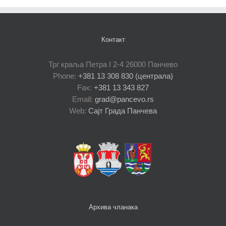
Контакт
Трг краља Петра I 2-4 26000 Панчево
Phone:
+381 13 308 830 (централа)
Fax:
+381 13 343 827
Email:
grad@pancevo.rs
Web:
Сајт Града Панчева
Архива чланака