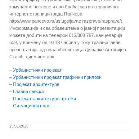
комуналне послове и сао браћај као и на званичној
интернет страници града Панчева
http://www.pancevo.rs/usluge/javne rasprave/rasprave/).
Информације и сва обавештења о јавној презентацији
можете добити на телефон 013/308 787, канцеларија
609, у времену од 10 13 часова у току трајања јавне
презентације, од овлашћеног лица Душанке Антонијев
Стајић, дипл.инж.арх.
–
Урбанистички пројекат
–
Урбанистички пројекат графички прилози
–
Пројекат архитектуре
–
Главна свеска
–
Пројекат архитектуре цртежи
–
Ситуациони план
23/01/2026