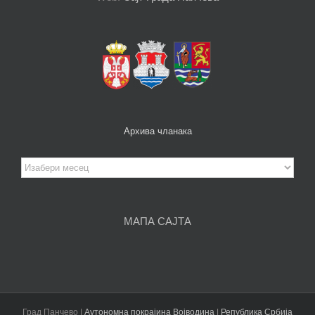
Архива чланака
Архива
чланака
МАПА САЈТА
Град Панчево |
Аутономна покрајина Војводина
|
Република Србија