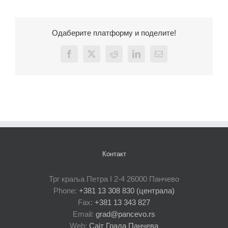
Одаберите платформу и поделите!
Facebook
X
Reddit
LinkedIn
Email
Контакт
Трг краља Петра I 2-4 26000 Панчево
Phone:
+381 13 308 830 (централа)
Fax:
+381 13 343 827
Email:
grad@pancevo.rs
Web:
Сајт Града Панчева