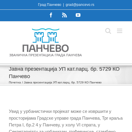
Skip
Град Панчево
|
grad@pancevo.rs
to
Facebook
Rss
YouTube
content
Јавна презентација УП кат.парц. бр. 5729 КО
Панчево
Почетна
Јавна презентација УП кат.парц. бр. 5729 КО Панчево
Увид у урбанистички пројекат може се извршити у
просторијама Градске управе града Панчева, Трг краља
Петра I, бр.2 4 у Панчеву, у холу VI спрата, у
Секретаријату за урбанизам, грађевинске, стамбено