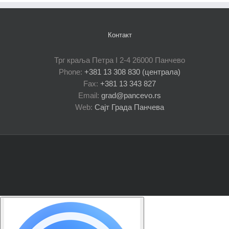
Контакт
Трг краља Петра I 2-4 26000 Панчево
Phone:
+381 13 308 830 (централа)
Fax:
+381 13 343 827
Email:
grad@pancevo.rs
Web:
Сајт Града Панчева