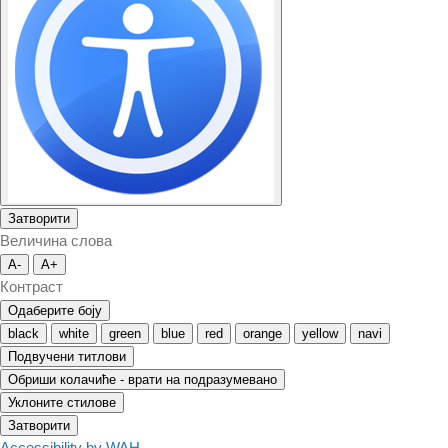
Затворити
Величина слова
A-
A+
Контраст
Одаберите боју
black
white
green
blue
red
orange
yellow
navi
Подвучени титлови
Обриши колачиће - врати на подразумевано
Уклоните стилове
Затворити
Accessibility by WAH