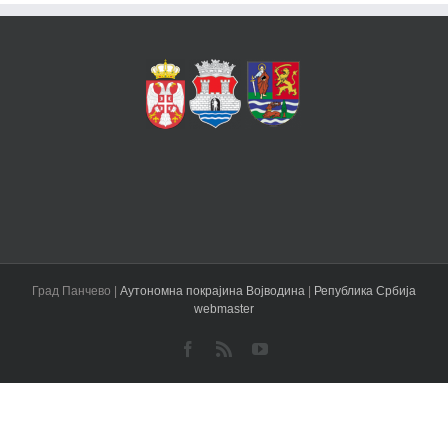
Град Панчево |
Аутономна покрајина Војводина
|
Република Србија
webmaster
Facebook
Rss
YouTube