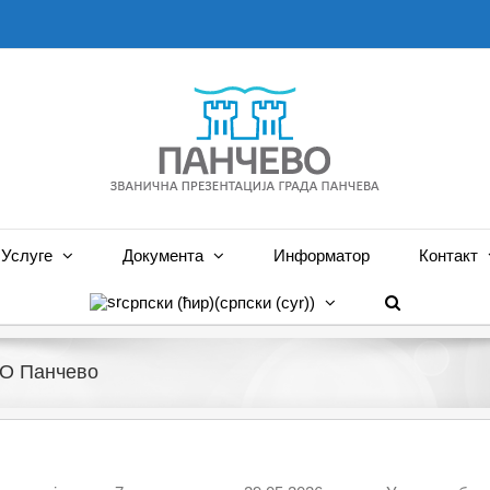
Услуге
Документа
Информатор
Контакт
српски (ћир)
(
српски (cyr)
)
 КО Панчево