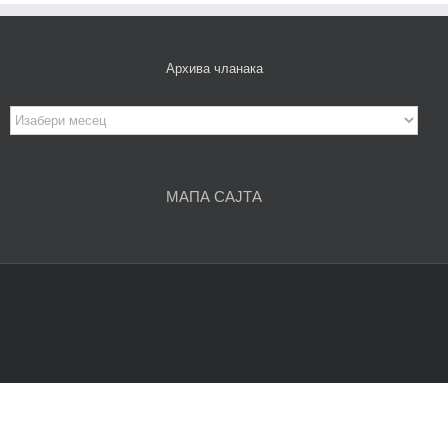
Архива чланака
Архива
чланака
МАПА САЈТА