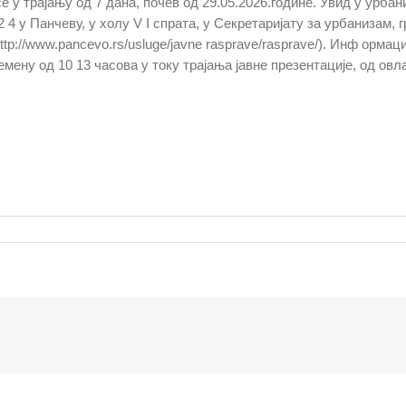
е у трајању од 7 дана, почев од 29.05.2026.године. Увид у урба
2 4 у Панчеву, у холу V I спрата, у Секретаријату за урбанизам
ttp://www.pancevo.rs/usluge/javne rasprave/rasprave/). Инф ормац
емену од 10 13 часова у току трајања јавне презентације, од ов