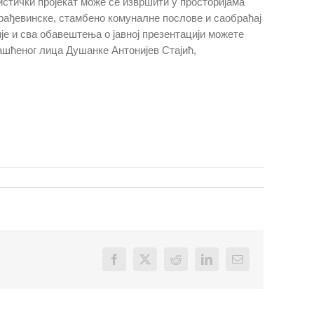
нистички пројекат може се извршити у просторијама
, грађевинске, стамбено комуналне послове и саобраћај
ије и сва обавештења о јавној презентацији можете
лашћеног лица Душанке Антонијев Стајић,
Facebook
X
Reddit
LinkedIn
Email