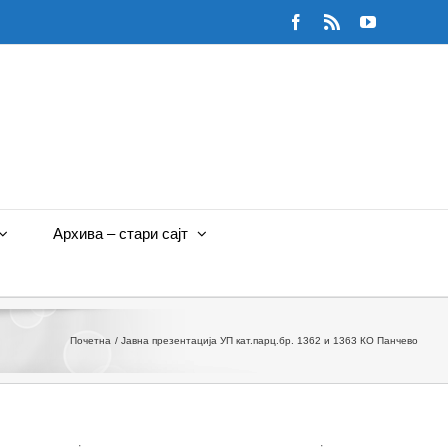
Facebook
Rss
YouTube
Архива – стари сајт
Почетна
Јавна презентација УП кат.парц.бр. 1362 и 1363 КО Панчево