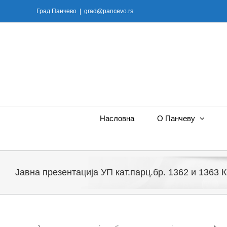
Skip
Град Панчево
|
grad@pancevo.rs
to
content
Насловна
О Панчеву
Јавна презентација УП кат.парц.бр. 1362 и 1363