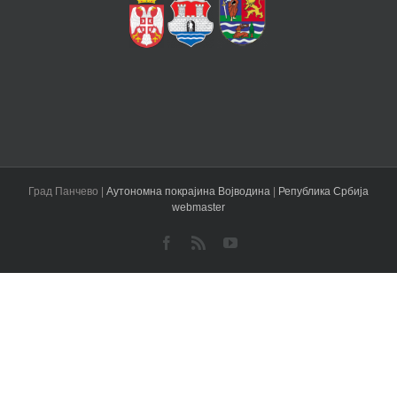
Град Панчево |
Аутономна покрајина Војводина
|
Република Србија
webmaster
Facebook
Rss
YouTube