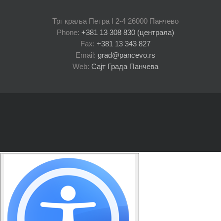
Трг краља Петра I 2-4 26000 Панчево
Phone:
+381 13 308 830 (централа)
Fax:
+381 13 343 827
Email:
grad@pancevo.rs
Web:
Сајт Града Панчева