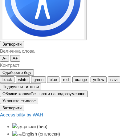
Затворити
Величина слова
A-
A+
Контраст
Одаберите боју
black
white
green
blue
red
orange
yellow
navi
Подвучени титлови
Обриши колачиће - врати на подразумевано
Уклоните стилове
Затворити
Accessibility by WAH
српски (ћир)
English
(
енглески
)