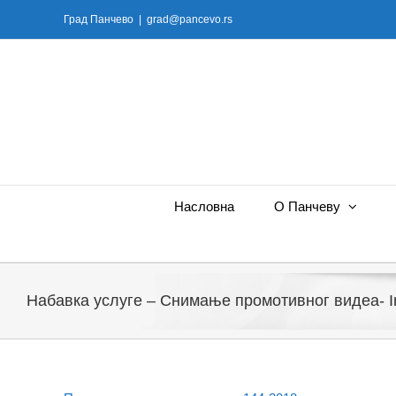
Skip
Град Панчево
|
grad@pancevo.rs
to
content
Насловна
О Панчеву
Набавка услуге – Снимањe промотивног видеа- In