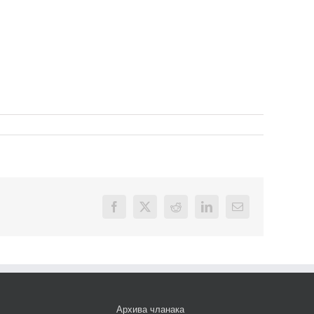
Facebook
X
Reddit
LinkedIn
Email
Архива чланака