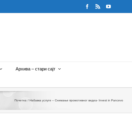
Facebook
Rss
YouTube
Архива – стари сајт
Почетна
Набавка услуге – Снимањe промотивног видеа- Invest in Pancevo