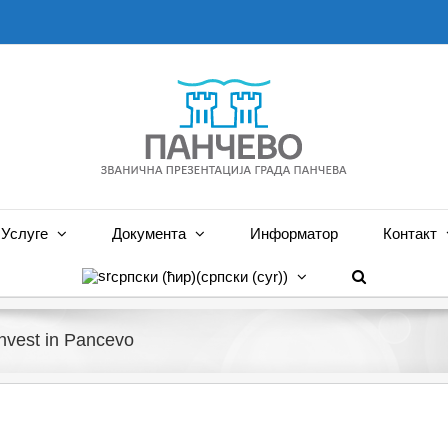
Услуге
Документа
Информатор
Контакт
српски (ћир)
(
српски (cyr)
)
vest in Pancevo