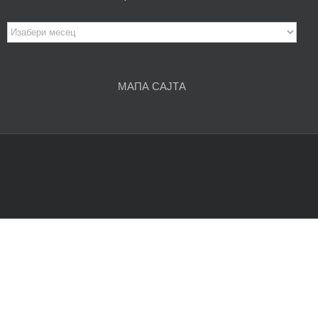
Архива
чланака
МАПА САЈТА