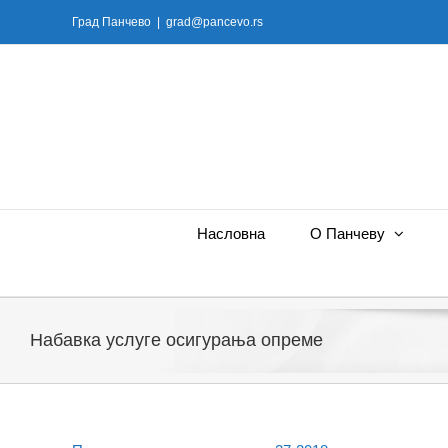
Skip
Град Панчево
|
grad@pancevo.rs
to
content
Насловна
О Панчеву
Набавка услуге осигурања опреме