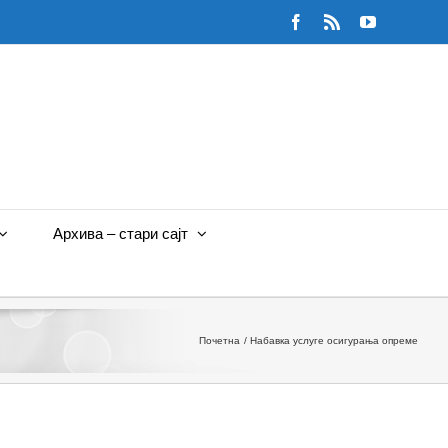
Facebook
Rss
YouTube
Архива – стари сајт
Почетна
Набавка услуге осигурања опреме