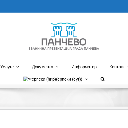
Услуге
Документа
Информатор
Контакт
српски (ћир)
(
српски (cyr)
)