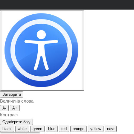
Затворити
Величина слова
A-
A+
Контраст
Одаберите боју
black
white
green
blue
red
orange
yellow
navi