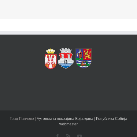
Град Панчево |
Аутономна покрајина Војводина
|
Република Србија
webmaster
Facebook
Rss
YouTube