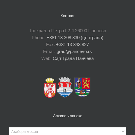
Контакт
Трг краља Петра I 2-4 26000 Панчево
Phone:
+381 13 308 830 (централа)
Fax:
+381 13 343 827
Email:
grad@pancevo.rs
Web:
Сајт Града Панчева
Архива чланака
Архива