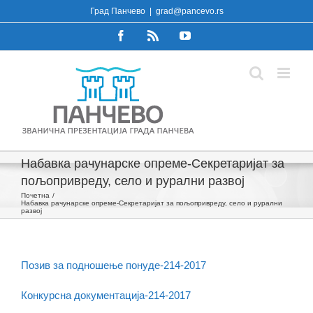
Skip
Град Панчево
|
grad@pancevo.rs
to
Facebook
Rss
YouTube
content
Набавка рачунарске опреме-Секретаријат за
пољопривреду, село и рурални развој
Почетна
Набавка рачунарске опреме-Секретаријат за пољопривреду, село и рурални
развој
Позив за подношење понуде-214-2017
Конкурсна документација-214-2017