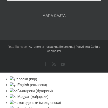
чланака
МАПА САЈТА
Град Панчево |
Аутономна покрајина Војводина
|
Република Србија
webmaster
Facebook
Rss
YouTube
српски (ћир)
English
(
енглески
)
Български
(
бугарски
)
Magyar
(
мађарски
)
македонски
(
македонски
)