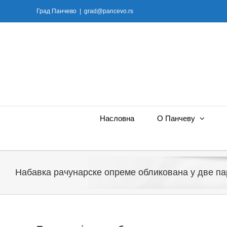
Skip
Град Панчево
|
grad@pancevo.rs
to
content
Насловна
О Панчеву
Набавка рачунарске опреме обликована у две па