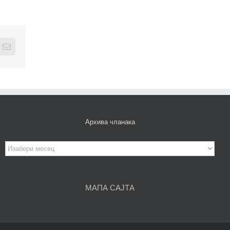
edIn
Email
Архива чланака
Архива
чланака
МАПА САЈТА