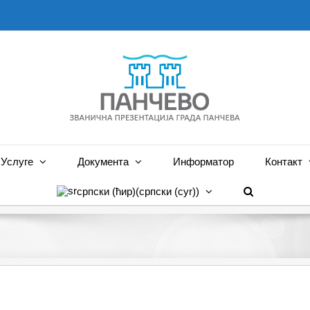
Услуге
Документа
Информатор
Контакт
српски (ћир)
(
српски (cyr)
)