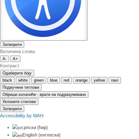
Затворити
Величина слова
A-
A+
Контраст
Одаберите боју
black
white
green
blue
red
orange
yellow
navi
Подвучени титлови
Обриши колачиће - врати на подразумевано
Уклоните стилове
Затворити
Accessibility by WAH
српски (ћир)
English
(
енглески
)