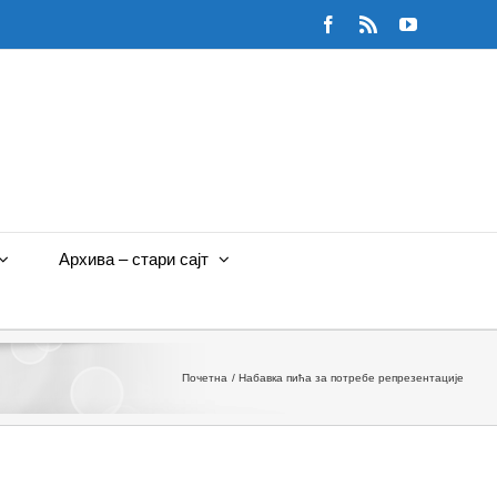
Facebook
Rss
YouTube
Архива – стари сајт
Почетна
Набавка пића за потребе репрезентације