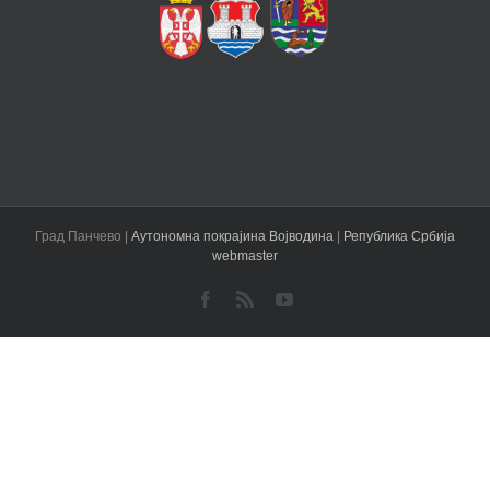
Град Панчево |
Аутономна покрајина Војводина
|
Република Србија
webmaster
Facebook
Rss
YouTube