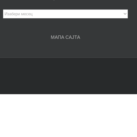
Архива
чланака
МАПА САЈТА