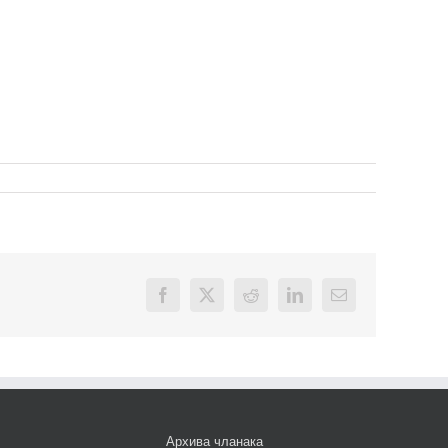
Facebook
X
Reddit
LinkedIn
Email
Архива чланака