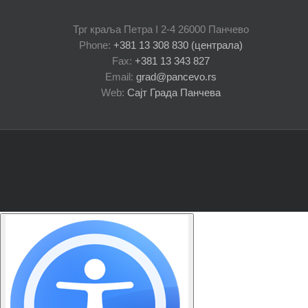
Трг краља Петра I 2-4 26000 Панчево
Phone:
+381 13 308 830 (централа)
Fax:
+381 13 343 827
Email:
grad@pancevo.rs
Web:
Сајт Града Панчева