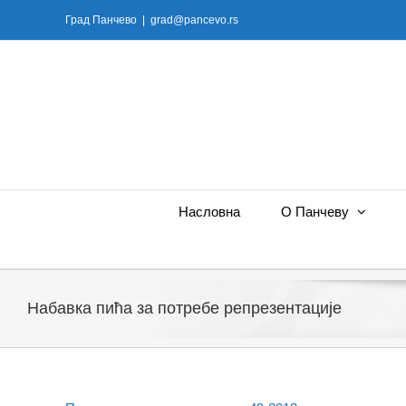
Skip
Град Панчево
|
grad@pancevo.rs
to
content
Насловна
О Панчеву
Набавка пића за потребе репрезентације