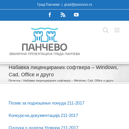
Skip
Град Панчево
|
grad@pancevo.rs
to
Facebook
Rss
YouTube
content
Набавка лиценцираних софтвера – Windows,
Cad, Office и друго
Почетна
Набавка лиценцираних софтвера – Windows, Cad, Office и друго
Позив за подношење понуда 211-2017
Конкурсна документација 211-2017
Одлука о додели Уговора 211-2017