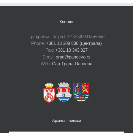
Контакт
Трг краља Петра I 2-4 26000 Панчево
Phone:
+381 13 308 830 (централа)
Fax:
+381 13 343 827
Email:
grad@pancevo.rs
Web:
Сајт Града Панчева
Архива чланака