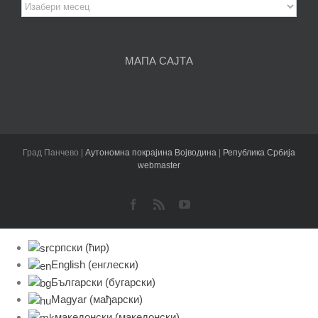
Архива
чланака
МАПА САЈТА
Град Панчево |
Аутономна покрајина Војводина
|
Република Србија
webmaster
Facebook
Rss
YouTube
српски (ћир)
English
(
енглески
)
Български
(
бугарски
)
Magyar
(
мађарски
)
македонски
(
македонски
)