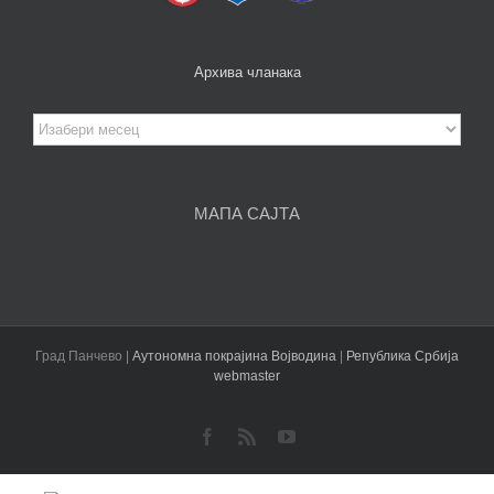
Архива чланака
Архива
чланака
МАПА САЈТА
Град Панчево |
Аутономна покрајина Војводина
|
Република Србија
webmaster
Facebook
Rss
YouTube