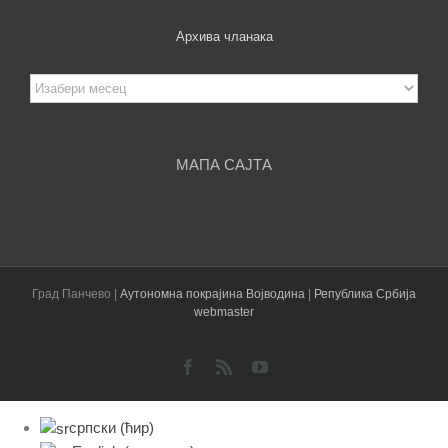
Архива чланака
Архива
чланака
МАПА САЈТА
Град Панчево |
Аутономна покрајина Војводина
|
Република Србија
webmaster
Facebook
Rss
YouTube
српски (ћир)