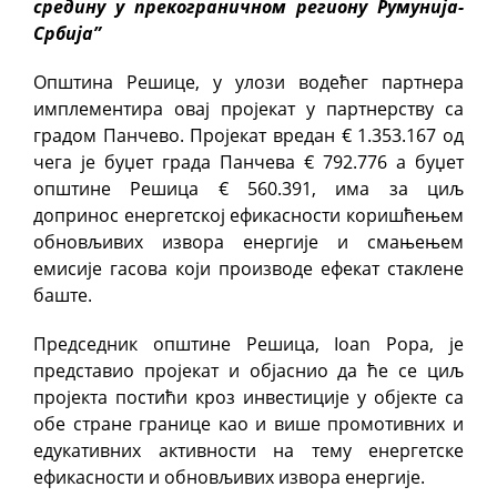
средину у прекограничном региону Румунија-
Србија”
Општина Решице, у улози водећег партнера
имплементира овај пројекат у партнерству са
градом Панчево. Пројекат вредан € 1.353.167 од
чега је буџет града Панчева € 792.776 а буџет
општине Решица € 560.391, има за циљ
допринос енергетској ефикасности коришћењем
обновљивих извора енергије и смањењем
емисије гасова који производе ефекат стаклене
баште.
Председник општине Решица, Ioan Popa, је
представио пројекат и објаснио да ће се циљ
пројекта постићи кроз инвестиције у објекте са
обе стране границе као и више промотивних и
едукативних активности на тему енергетске
ефикасности и обновљивих извора енергије.