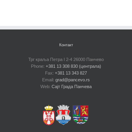
Контакт
Трг краља Петра I 2-4 26000 Панчево
Phone:
+381 13 308 830 (централа)
Fax:
+381 13 343 827
Email:
grad@pancevo.rs
Web:
Сајт Града Панчева