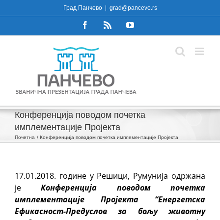
Skip
Град Панчево
|
grad@pancevo.rs
to
Facebook
Rss
YouTube
content
Конференција поводом почетка
имплементације Пројекта
Почетна
Конференција поводом почетка имплементације Пројекта
17.01.2018.
године
у Решици,
Румунијa
одржана
je
Конференција поводом почетка
имплементације Пројекта “Енергетска
Ефикасност-Предуслов за бољу животну