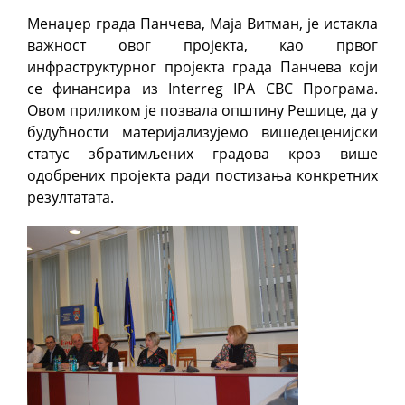
Менаџер града Панчева, Маја Витман, је истакла
важност
овог пројекта, као првог
инфраструктурног пројекта града Панчева који
се финансира из Interreg IPA CBC Програма.
Овом приликом је позвала општину Решице, да у
будућности материјализујемо вишедеценијски
статус збратимљених градова кроз више
одобрених пројектa ради постизања конкретних
резултатата.