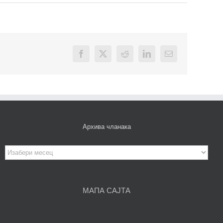
Facebook
X
Reddit
LinkedIn
Email
Архива чланака
Архива
чланака
МАПА САЈТА