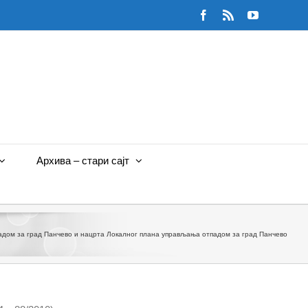
Facebook
Rss
YouTube
Архива – стари сајт
падом за град Панчево и нацрта Локалног плана управљања отпадом за град Панчево