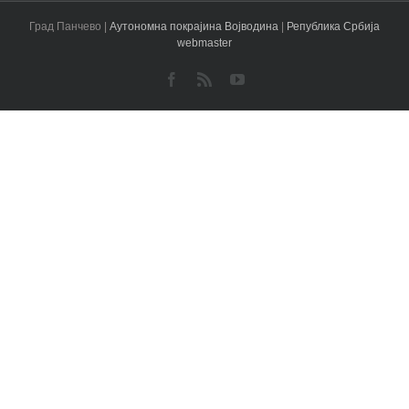
Град Панчево |
Аутономна покрајина Војводина
|
Република Србија
webmaster
Facebook
Rss
YouTube