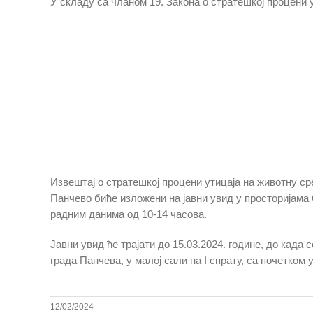
У складу са чланом 19. Закона о стратешкој процени у
Извештај о стратешкој процени утицаја на животну 
Панчево биће изложени на јавни увид у просторијама С
радним данима од 10-14 часова.
Јавни увид ће трајати до 15.03.2024. године, до када
града Панчева, у малој сали на I спрату, са почетком 
12/02/2024