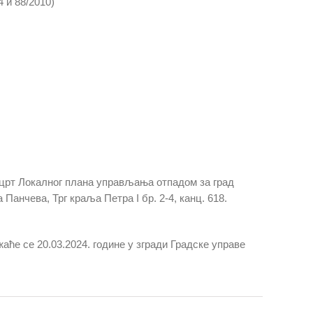
 и 88/2010)
ацрт Локалног плана управљања отпадом за град
анчева, Трг краља Петра I бр. 2-4, канц. 618.
аће се 20.03.2024. године у згради Градске управе