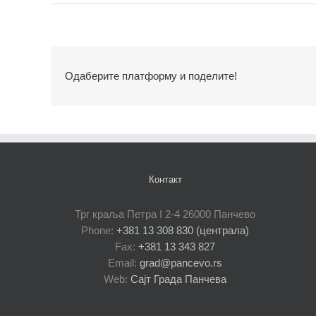
Одаберите платформу и поделите!
Контакт
Трг краља Петра I 2-4 26000 Панчево
Phone:
+381 13 308 830 (централа)
Fax:
+381 13 343 827
Email:
grad@pancevo.rs
Web:
Сајт Града Панчева