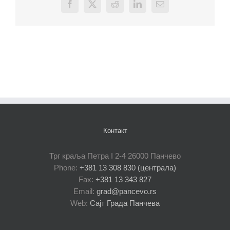
Facebook
X
Reddit
LinkedIn
Email
Контакт
Трг краља Петра I 2-4 26000 Панчево
Phone:
+381 13 308 830 (централа)
Fax:
+381 13 343 827
Email:
grad@pancevo.rs
Web:
Сајт Града Панчева