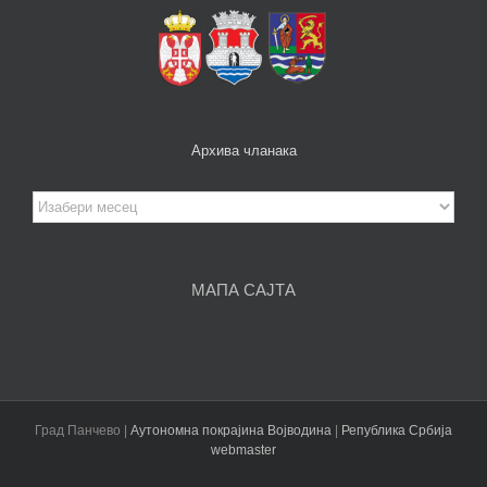
Архива чланака
Архива
чланака
МАПА САЈТА
Град Панчево |
Аутономна покрајина Војводина
|
Република Србија
webmaster