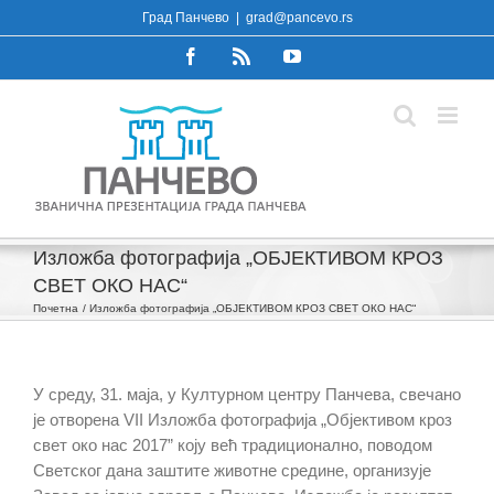
Skip
Град Панчево
|
grad@pancevo.rs
to
Facebook
Rss
YouTube
content
Изложба фотографија „OБЈЕКТИВОМ КРОЗ
СВЕТ ОКО НАС“
Почетна
Изложба фотографија „OБЈЕКТИВОМ КРОЗ СВЕТ ОКО НАС“
У среду, 31. маја, у Културном центру Панчева, свечано
је отворена VII Изложба фотографија „Објективом кроз
свет око нас 2017” коју већ традиционално, поводом
Светског дана заштите животне средине, организује