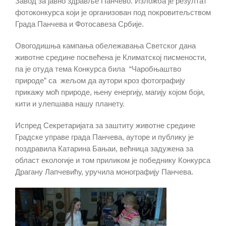
Завод за јавно здравље Панчево. Изложба је резултат
фотоконкурса који је организован под покровитељством
Града Панчева и Фотосавеза Србије.
Овогодишња кампања обележавања Светског дана
животне средине посвећена је Климатској писмености,
па је отуда тема Конкурса била “Чаробњаштво
природе” са жељом да аутори кроз фотографију
прикажу моћ природе, њену енергију, магију којом боји,
кити и улепшава нашу планету.
Испред Секретаријата за заштиту животне средине
Градске управе града Панчева, ауторе и публику је
поздравила Катарина Бањаи, већница задужена за
област екологије и том приликом је победнику Конкурса
Драгану Лапчевићу, уручила монографију Панчева.