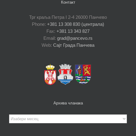
Контакт
Трг краља Петра I 2-4 26000 Панчево
Phone:
+381 13 308 830 (централа)
Fax:
+381 13 343 827
Email:
grad@pancevo.rs
Web:
Сајт Града Панчева
Архива чланака
Архива
чланака