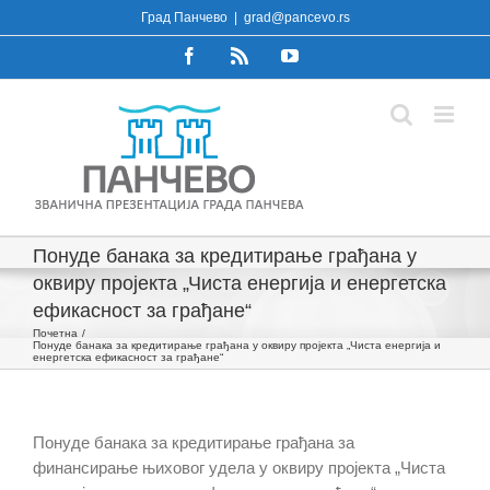
Skip
Град Панчево
|
grad@pancevo.rs
to
Facebook
Rss
YouTube
content
Понуде банака за кредитирање грађана у
оквиру пројекта „Чиста енергија и енергетска
ефикасност за грађане“
Почетна
Понуде банака за кредитирање грађана у оквиру пројекта „Чиста енергија и
енергетска ефикасност за грађане“
Понуде банака за кредитирање грађана за
финансирање њиховог удела у оквиру пројекта „Чиста