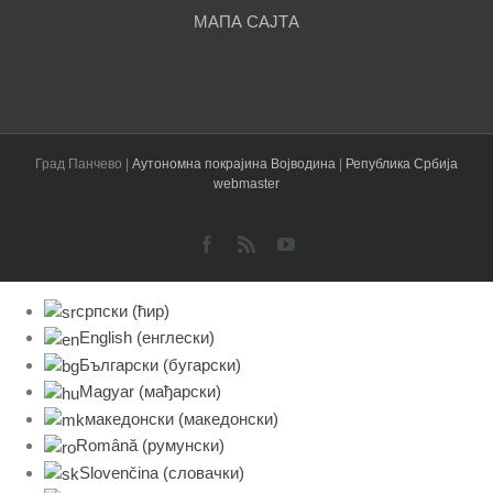
МАПА САЈТА
Град Панчево |
Аутономна покрајина Војводина
|
Република Србија
webmaster
Facebook
Rss
YouTube
српски (ћир)
English
(
енглески
)
Български
(
бугарски
)
Magyar
(
мађарски
)
македонски
(
македонски
)
Română
(
румунски
)
Slovenčina
(
словачки
)