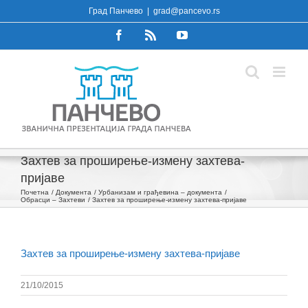
Skip
Град Панчево
|
grad@pancevo.rs
to
Facebook
Rss
YouTube
content
Захтев за проширење-измену захтева-
пријаве
Почетна
Документа
Урбанизам и грађевина – документа
Обрасци – Захтеви
Захтев за проширење-измену захтева-пријаве
Захтев за проширење-измену захтева-пријаве
21/10/2015