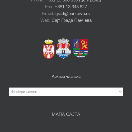
Fax:
+381 13 343 827
Email:
grad@pancevo.rs
Web:
Сајт Града Панчева
Архива чланака
Архива
чланака
МАПА САЈТА