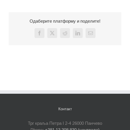
Одаберите платформу и поделите!
Facebook
X
Reddit
LinkedIn
Email
Контакт
Трг краља Петра I 2-4 26000 Панчево
Phone:
+381 13 308 830 (централа)