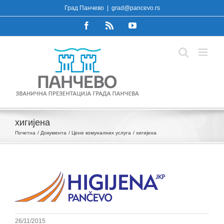
Skip
Град Панчево
|
grad@pancevo.rs
to
Facebook
Rss
YouTube
content
хигијена
Почетна
Документа
Цене комуналних услуга
хигијена
26/11/2015