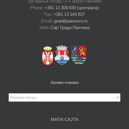
Трг краља Петра I 2-4 26000 Панчево
Phone:
+381 13 308 830 (централа)
Fax:
+381 13 343 827
Email:
grad@pancevo.rs
Web:
Сајт Града Панчева
Архива чланака
Архива
чланака
МАПА САЈТА