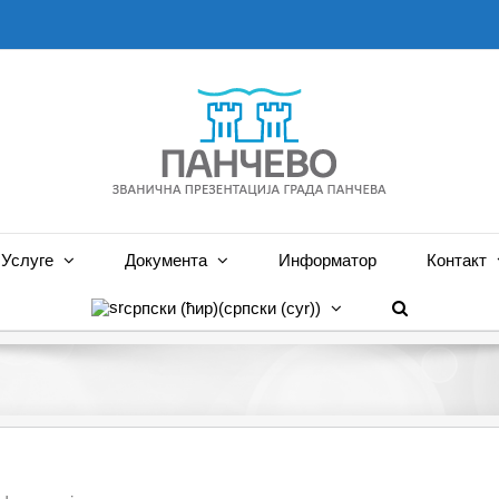
Услуге
Документа
Информатор
Контакт
српски (ћир)
(
српски (cyr)
)