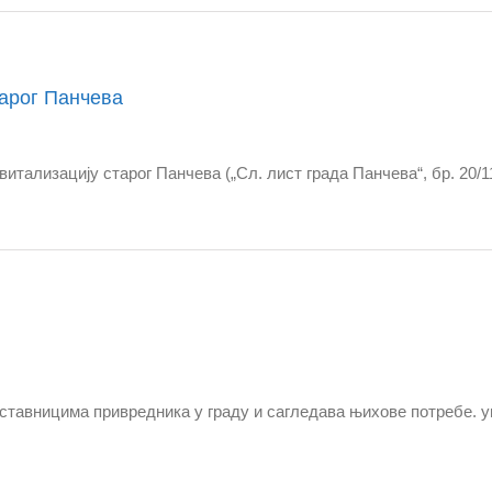
тарог Панчева
тализацију старог Панчева („Сл. лист града Панчева“, бр. 20/11
дставницима привредника у граду и сагледава њихове потребе. 