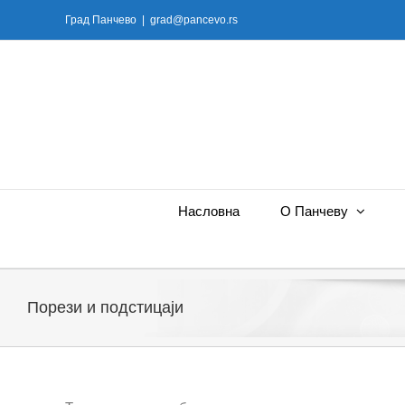
Skip
Град Панчево
|
grad@pancevo.rs
to
content
Насловна
О Панчеву
Порези и подстицаји