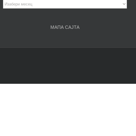
Архива
чланака
МАПА САЈТА