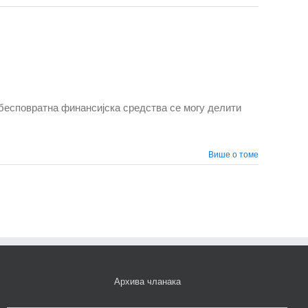
бесповратна финансијска средства се могу делити
Више о томе
Архива чланака