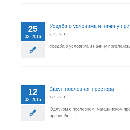
Уредба о условима и начину пр
25
25/03/2016
03, 2016
Уредба о условима и начину привлаче
Закуп пословног простора
12
12/02/2015
02, 2015
Одлуком о пословном, магацинском прос
пречишће
[...]