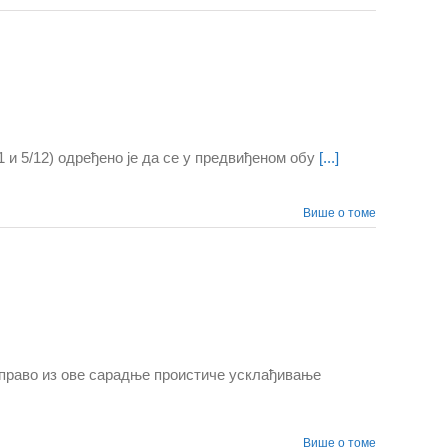
 и 5/12) одређено је да се у предвиђеном обу
[...]
Више о томе
управо из ове сарадње проистиче усклађивање
Више о томе