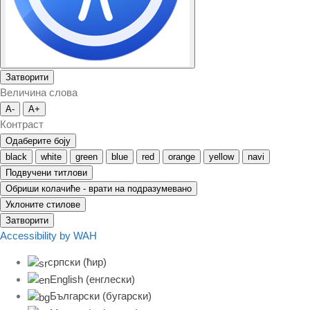
Затворити
Величина слова
A-
A+
Контраст
Одаберите боју
black
white
green
blue
red
orange
yellow
navi
Подвучени титлови
Обриши колачиће - врати на подразумевано
Уклоните стилове
Затворити
Accessibility by WAH
српски (ћир)
English
(
енглески
)
Български
(
бугарски
)