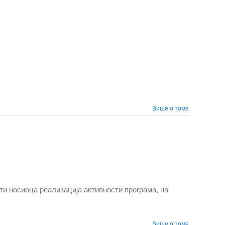
Више о томе
и носиоца реализација активности програма, на
Више о томе