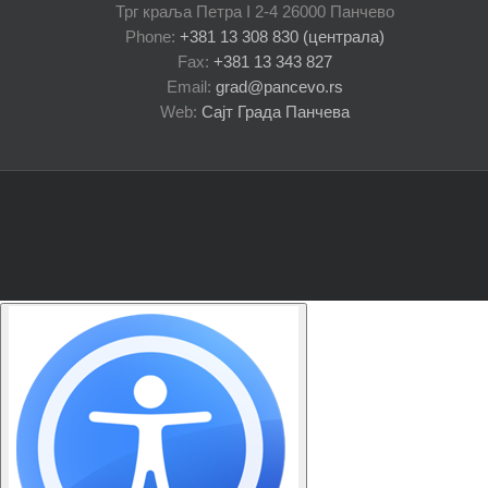
Трг краља Петра I 2-4 26000 Панчево
Phone:
+381 13 308 830 (централа)
Fax:
+381 13 343 827
Email:
grad@pancevo.rs
Web:
Сајт Града Панчева