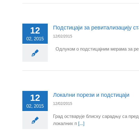
Подстицаји за ревитализацију с
12
12/02/2015
02, 2015
Одлуком о подстицајним мерама за реви
Локални порези и подстицаји
12
12/02/2015
02, 2015
Град остварује блиску сарадњу са пре
локалних п
[...]