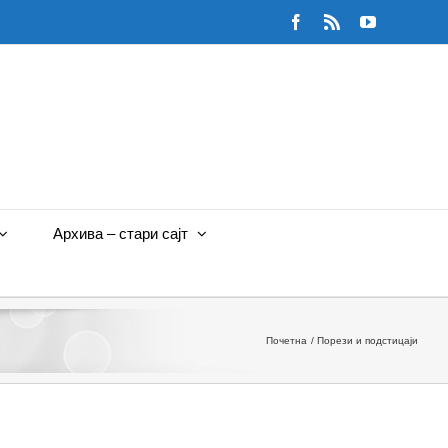
Facebook
Rss
YouTube
Архива – стари сајт
Почетна
Порези и подстицаји