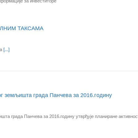
нформације за инвеститоре
АЛНИМ ТАКСАМА
ма
[...]
г земљишта града Панчева за 2016.годину
та града Панчева за 2016.годину утврђује планиране активност