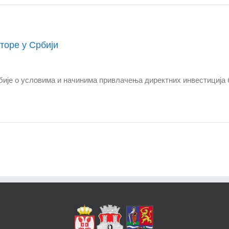
торе у Србији
ије о условима и начинима привлачења директних инвестиција 