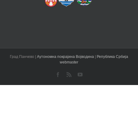
Град Панчево |
Аутономна покрајина Војводина
|
Република Србија
webmaster
Facebook
Rss
YouTube