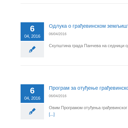
Одлука о грађевинском земљиш
6
06/04/2016
04, 2016
Скупштина града Панчева на седници о
Програм за отуђење грађевинск
6
06/04/2016
04, 2016
Овим Програмом отуђења грађевинског з
[...]