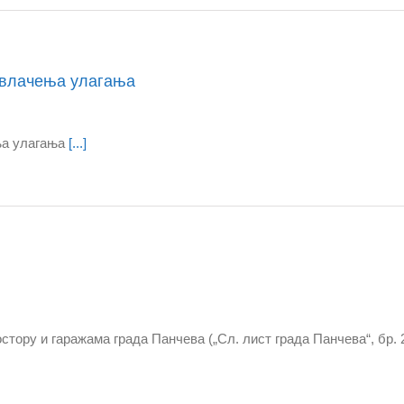
ивлачења улагања
ња улагања
[...]
тору и гаражама града Панчева („Сл. лист града Панчева“, бр. 