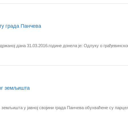
ту града Панчева
држаној дана 31.03.2016.године донела је: Одлуку о грађевин
ог земљишта
емљишта у јавној својини града Панчева обухваћене су парцеле