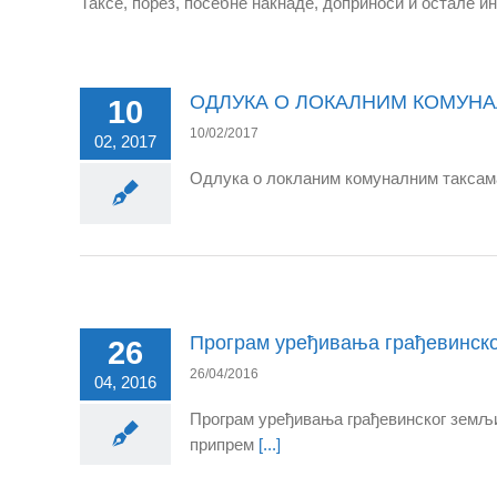
Таксе, порез, посебне накнаде, доприноси и остале и
ОДЛУКА О ЛОКАЛНИМ КОМУН
10
10/02/2017
02, 2017
Одлука о локланим комуналним такса
Програм уређивања грађевинско
26
26/04/2016
04, 2016
Програм уређивања грађевинског земљиш
припрем
[...]