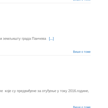
ском земљишту града Панчева
[...]
Више о томе
 које су предвиђене за отуђење у току 2016.године,
Више о томе