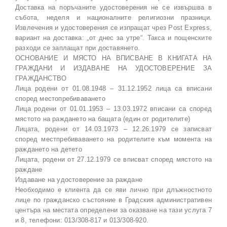
Доставка на поръчаните удостоверения не се извършва в
събота, неделя и националните религиозни празници.
Извлечения и удостоверения се изпращат чрез Post Express,
вариант на доставка: „от днес за утре“. Такса и пощенските
разходи се заплащат при доставянето.
ОСНОВАНИЕ И МЯСТО НА ВПИСВАНЕ В КНИГАТА НА
ГРАЖДАНИ И ИЗДАВАНЕ НА УДОСТОВЕРЕНИЕ ЗА
ГРАЖДАНСТВО
Лица родени от 01.08.1948 – 31.12.1952 лица са вписани
според местопребиваването
Лица родени от 01.01.1953 – 13.03.1972 вписани са според
мястото на раждането на бащата (един от родителите)
Лицата, родени от 14.03.1973 – 12.26.1979 се записват
според местпребиваването на родителите към момента на
раждането на детето
Лицата, родени от 27.12.1979 се вписват според мястото на
раждане
Издаване на удостоверение за раждане
Необходимо е клиента да се яви лично при длъжностното
лице по гражданско състояние в Градския административен
центъра на местата определени за оказване на тази услуга 7
и 8, телефони: 013/308-817 и 013/308-920.