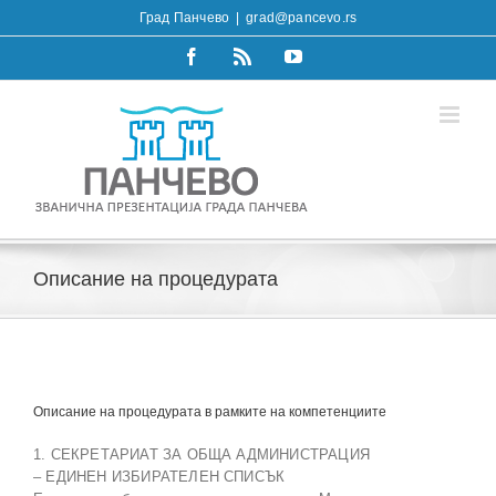
Skip
Град Панчево
|
grad@pancevo.rs
to
content
Facebook
Rss
YouTube
Oписание на процедурата
Oписание на процедурата в рамките на компетенциите
1. СЕКРЕТАРИАТ ЗА ОБЩА АДМИНИСТРАЦИЯ
– ЕДИНЕН ИЗБИРАТЕЛЕН СПИСЪК