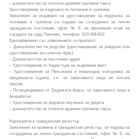
– доказателство за платена административна такса
Удостоверение за издръжка за ползване в чужбина
Заявление за издаване на удостоверение за издръжка за
ползване в чужбина се подава на сътрудника за лични
граждански състояния, офис № 6, на приземния етаж на
сградата на град Панчево, телефон: 013/308-852
Едновременно със заявлението се прилагат:
– Доказателство за родство (удостоверение за раждане или
удостоверение за сключен брак)
– Доказателство за постоянен адрес
– Удостоверение от Кадастъра на недвижим имот
– Удостоверение за Пенсионна и инвалидна осигуровка за
предишната година, т.е. че зависимото лице не ползва
пенсия
– Потвърждаване от Трудовата борса, че зависимото лице е
безработно
– Удостоверение за редовно обучение за децата
– доказателство за платена административна такса
Корекцията в гражданския регистър
Заявление за промяна в гражданския регистър, се подава на
сътрудника за лични граждански състояния, офис № 6, на