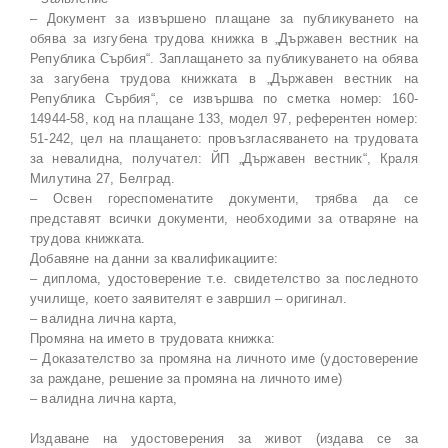
– Документ за извършено плащане за публикуването на
обява за изгубена трудова книжка в „Държавен вестник на
Република Сърбия“. Заплащането за публикуването на обява
за загубена трудова книжката в „Държавен вестник на
Република Сърбия“, се извършва по сметка номер: 160-
14944-58, код на плащане 133, модел 97, референтен номер:
51-242, цел на плащането: провъзгласяването на трудовата
за невалидна, получател: ЙП „Държавен вестник“, Краля
Милутина 27, Белград.
– Освен гореспоменатите документи, трябва да се
представят всички документи, необходими за отваряне на
трудова книжката.
Добавяне на данни за квалификациите:
– диплома, удостоверение т.е. свидетелство за последното
училище, което заявителят е завршил – оригинал.
– валидна лична карта,
Промяна на името в трудовата книжка:
– Доказателство за промяна на личното име (удостоверение
за раждане, решение за промяна на личното име)
– валидна лична карта,
Издаване на удостоверения за живот (издава се за