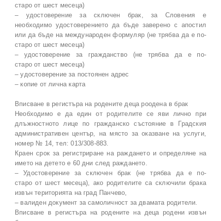
старо от шест месеца)
– удостоверение за сключен брак, за Словения е
необходимо удостоверението да бъде заверено с апостил
или да бъде на международен формуляр (не трябва да е по-
старо от шест месеца)
– удостоверение за гражданство (не трябва да е по-
старо от шест месеца)
– удостоверение за постоянен адрес
– копие от лична карта
Вписване в регистъра на родените деца роодена в брак
Необходимо е да един от родителите се яви лично при
длъжностното лице по гражданско състояние в Градския
административен център, на място за оказване на услуги,
номер № 14, тел: 013/308-883.
Краен срок за регистриране на раждането и определяне на
името на детето е 60 дни след раждането.
– Удостоверение за сключен брак (не трябва да е по-
старо от шест месеца), ако родителите са сключили брака
извън територията на град Панчево,
– валиден документ за самоличност за двамата родители.
Вписване в регистъра на родените на деца родени извън