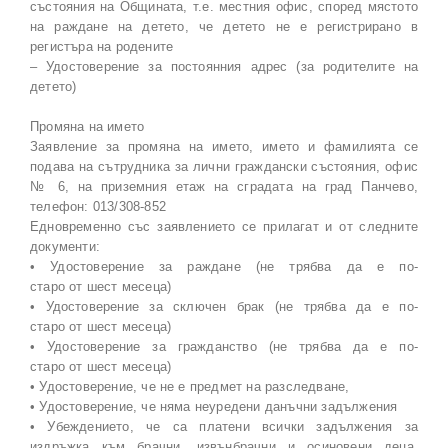
състояния на Общината, т.е. местния офис, според мястото
на раждане на детето, че детето не е регистрирано в
регистъра на родените
– Удостоверение за постоянния адрес (за родителите на
детето)
Промяна на името
Заявление за промяна на името, името и фамилията се
подава на сътрудника за лични граждански състояния, офис
№ 6, на приземния етаж на сградата на град Панчево,
телефон: 013/308-852
Едновременно със заявлението се прилагат и от следните
документи:
• Удостоверение за раждане (не трябва да е по-
старо от шест месеца)
• Удостоверение за сключен брак (не трябва да е по-
старо от шест месеца)
• Удостоверение за гражданство (не трябва да е по-
старо от шест месеца)
• Удостоверение, че не е предмет на разследване,
• Удостоверение, че няма неуредени данъчни задължения
• Убеждението, че са платени всички задължения за
издръжка към брачни, извънбрачни и осиновени деца,