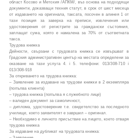
област Косово и Метохия /АПКМ/, въз основа на подходящи
документи, доказващи техния статут, в срок от шест месеца
от издаването на оригинала, таксата, посочен в алинея 1 от
тази позиция за заверка на преписи, извлечения или
удостоверения от регистрите за граждански състояния,
заплащат сума, която е намалена за 70% от съответната
такса.
Трудова книжка
Дейности, свързани с трудовата книжка се извършват в
Градския административен център на местата определени за
оказване на тази услуга 4. i 5. телефони: 013/308-710 i
013/308-918
За откриването на трудова книжка:
– Заявление за издаване на трудови книжки в 2 екземпляра
(попълва клиента)
– трудова книжка (попълва я служебното лице)
– валиден документ за самоличност,
– диплома, удостоверение т.е. свидетелство за последното
училище, което заявителят е завршил – оригинал.
– Необходимо е личното присъствие на лицето, което отваря
трудова книжка
За издаване на дубликат на трудовата книжка:
– Заявление