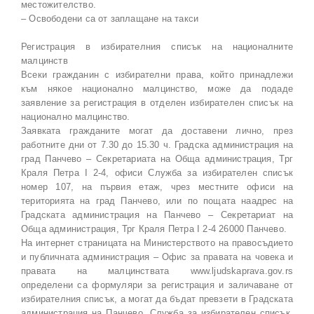
местожителство.
– Освободени са от заплащане на такси
Регистрация в избирателния списък на националните
малцинств
Всеки гражданин с избирателни права, който принадлежи
към някое национално малцинство, може да подаде
заявление за регистрация в отделен избирателен списък на
национално малцинство.
Заявката гражданите могат да доставени лично, през
работните дни от 7.30 до 15.30 ч. Градска администрация на
град Панчево – Секретариата на Обща администрация, Трг
Краля Петра I 2-4, офиси Служба за избирателен списък
номер 107, на първия етаж, чрез местните офиси на
територията на град Панчево, или по пощата наадрес на
Градската администрация на Панчево – Секретариат на
Обща администрация, Трг Краля Петра I 2-4 26000 Панчево.
На интернет страницата на Министерството на правосъдието
и публичната администрация – Офис за правата на човека и
правата на малцинствата www.ljudskaprava.gov.rs
определени са формуляри за регистрация и заличаване от
избирателния списък, а могат да бъдат превзети в Градската
администрация на Панчево, Служба за избирателен списък,