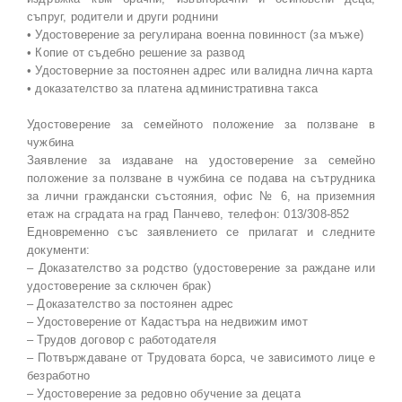
съпруг, родители и други роднини
• Удостоверение за регулирана военна повинност (за мъже)
• Копие от съдебно решение за развод
• Удостоверние за постоянен адрес или валидна лична карта
• доказателство за платена административна такса
Удостоверение за семейното положение за ползване в
чужбина
Заявление за издаване на удостоверение за семейно
положение за ползване в чужбина се подава на сътрудника
за лични граждански състояния, офис № 6, на приземния
етаж на сградата на град Панчево, телефон: 013/308-852
Едновременно със заявлението се прилагат и следните
документи:
– Доказателство за родство (удостоверение за раждане или
удостоверение за сключен брак)
– Доказателство за постоянен адрес
– Удостоверение от Кадастъра на недвижим имот
– Трудов договор с работодателя
– Потвърждаване от Трудовата борса, че зависимото лице е
безработно
– Удостоверение за редовно обучение за децата