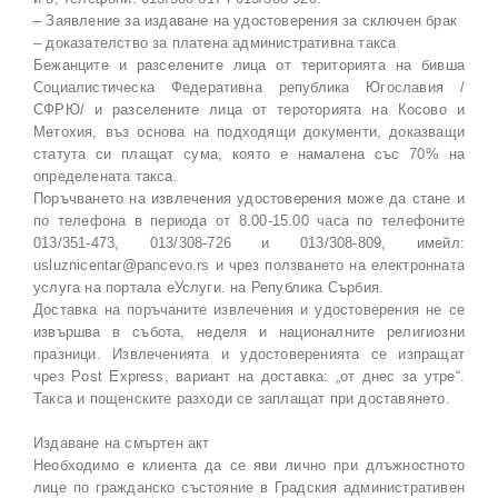
– Заявление за издаване на удостоверения за сключен брак
– доказателство за платена административна такса
Бежанците и разселените лица от територията на бивша
Социалистическа Федеративна република Югославия /
СФРЮ/ и разселените лица от тероторията на Косово и
Метохия, въз основа на подходящи документи, доказващи
статута си плащат сума, която е намалена със 70% на
определената такса.
Поръчването на извлечения удостоверения може да стане и
по телефона в периода от 8.00-15.00 часа по телефоните
013/351-473, 013/308-726 и 013/308-809, имейл:
usluznicentar@pancevo.rs и чрез ползването на електронната
услуга на портала еУслуги. на Република Сърбия.
Доставка на поръчаните извлечения и удостоверения не се
извършва в събота, неделя и националните религиозни
празници. Извлеченията и удостоверенията се изпращат
чрез Post Express, вариант на доставка: „от днес за утре“.
Такса и пощенските разходи се заплащат при доставянето.
Издаване на смъртен акт
Необходимо е клиента да се яви лично при длъжностното
лице по гражданско състояние в Градския административен