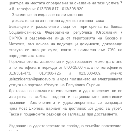
центъра на местата определени за оказване на тази услуга 7
и 8, телефони: 013/308-817 i 013/308-920.
– Заявление за издаване на смъртен акт
– доказателство за платена административна такса
Бежанците и разселените лица от територията на бивша
Социалистическа Федеративна република Югославия /
СФРЮ/ и разселените лица от тероторията на Косово и
Метохия, въз основа на подходящи документи, доказващи
статута си плащат сума, която е намалена със 70% на
определената такса.
Поръчването на извлечения и удостоверения може да стане
и по телефона в периода от 8.00-15.00 часа по телефоните
013/351-473, 013/308-726 и 013/308-809, имейл:
usluznicentar@pancevo.rs и чрез ползването на електронната
услуга на портала еУслуги. на Република Сърбия.
Доставка на поръчаните извлечения и удостоверения не се
извършва в събота, неделя и националните религиозни
празници. Извлеченията и удостоверенията се изпращат
чрез Post Express, вариант на доставка: „от днес за утре“.
Такса и пощенските разходи се заплащат при доставянето.
Издаване на удостоверение за свободно семейно положение