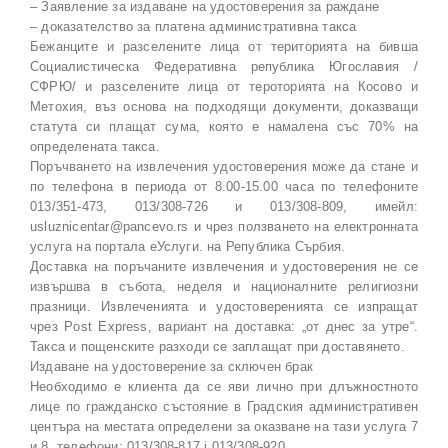
– Заявление за издаване на удостоверения за раждане
– доказателство за платена административна такса
Бежанците и разселените лица от територията на бивша
Социалистическа Федеративна република Югославия /
СФРЮ/ и разселените лица от тероторията на Косово и
Метохия, въз основа на подходящи документи, доказващи
статута си плащат сума, която е намалена със 70% на
определената такса.
Поръчването на извлечения удостоверения може да стане и
по телефона в периода от 8.00-15.00 часа по телефоните
013/351-473, 013/308-726 и 013/308-809, имейл:
usluznicentar@pancevo.rs и чрез ползването на електронната
услуга на портала еУслуги. на Република Сърбия.
Доставка на поръчаните извлечения и удостоверения не се
извършва в събота, неделя и националните религиозни
празници. Извлеченията и удостоверенията се изпращат
чрез Post Express, вариант на доставка: „от днес за утре“.
Такса и пощенските разходи се заплащат при доставянето.
Издаване на удостоверение за сключен брак
Необходимо е клиента да се яви лично при длъжностното
лице по гражданско състояние в Градския административен
центъра на местата определени за оказване на тази услуга 7
и 8, телефони: 013/308-817 i 013/308-920.