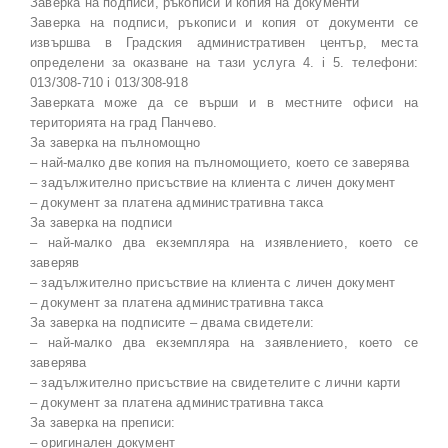
Заверка на подписи, ръкописи и копия на документи
Заверка на подписи, ръкописи и копия от документи се
извършва в Градския административен център, места
определени за оказване на тази услуга 4. i 5. телефони:
013/308-710 i 013/308-918
Заверката може да се върши и в местните офиси на
територията на град Панчево.
За заверка на пълномощно
– най-малко две копия на пълномощието, което се заверява
– задължително присъствие на клиента с личен документ
– документ за платена административна такса
За заверка на подписи
– най-малко два екземпляра на изявлението, което се
заверяв
– задължително присъствие на клиента с личен документ
– документ за платена административна такса
За заверка на подписите – двама свидетели:
– най-малко два екземпляра на заявлението, което се
заверява
– задължително присъствие на свидетелите с лични карти
– документ за платена административна такса
За заверка на преписи:
– оригинален документ