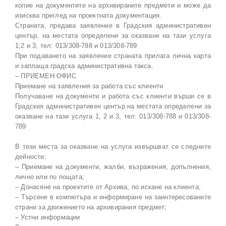
копие на документите на архивираните предмети и може да
изисква преглед на проектната документация.
Страната, предава заявление в Градския административен
център, на местата определени за оказване на тази услуга
1,2 и 3, тел: 013/308-788 и 013/308-789
При подаването на заявление страната прилага лична карта
и заплаща градска административна такса.
– ПРИЕМЕН ОФИС
Приемане на заявления за работа със клиенти
Получаване на документи и работа със клиенти върши се в
Градския административен център на местата определени за
оказване на тази услуга 1, 2 и 3, тел: 013/308-788 и 013/308-
789
В тези места за оказване на услуга извършват се следните
дейности:
– Приемане на документи, жалби, възражения, допълнения,
лично или по пощата;
– Донасяне на проектите от Архива, по искане на клиента;
– Търсене в компютъра и информиране на заинтересованите
страни за движението на архивирания предмет;
– Устни информации