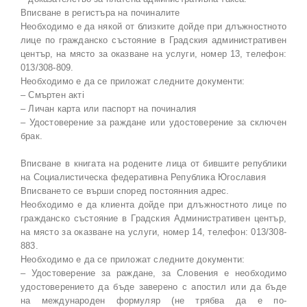
Вписване в регистъра на починалите
Необходимо е да някой от близките дойде при длъжностното
лице по гражданско състояние в Градския административен
център, на място за оказване на услуги, номер 13, телефон:
013/308-809.
Необходимо е да се приложат следните документи:
– Смъртен актi
– Личан карта или паспорт на починалия
– Удостоверение за раждане или удостоверение за сключен
брак.
Вписване в книгата на родените лица от бившите републики
на Социалистическа федеративна Република Югославия
Вписването се върши според постоянния адрес.
Необходимо е да клиента дойде при длъжностното лице по
гражданско състояние в Градския Административен център,
на място за оказване на услуги, номер 14, телефон: 013/308-
883.
Необходимо е да се приложат следните документи:
– Удостоверение за раждане, за Словения е необходимо
удостоверението да бъде заверено с апостил или да бъде
на международен формуляр (не трябва да е по-