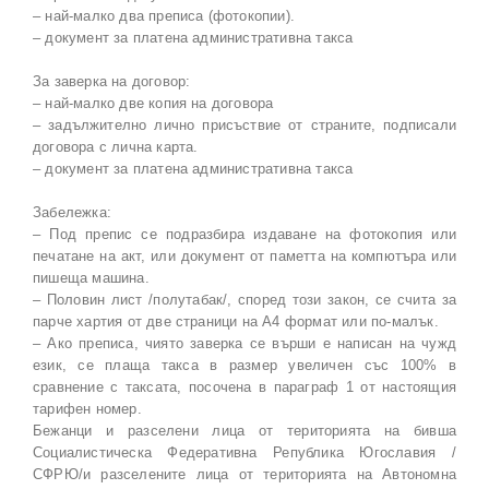
– най-малко два преписа (фотокопии).
– документ за платена административна такса
За заверка на договор:
– най-малко две копия на договора
– задължително лично присъствие от страните, подписали
договора с лична карта.
– документ за платена административна такса
Забележка:
– Под препис се подразбира издаване на фотокопия или
печатане на акт, или документ от паметта на компютъра или
пишеща машина.
– Половин лист /полутабак/, според този закон, се счита за
парче хартия от две страници на A4 формат или по-малък.
– Ако преписа, чиято заверка се върши е написан на чужд
език, се плаща такса в размер увеличен със 100% в
сравнение с таксата, посочена в параграф 1 от настоящия
тарифен номер.
Бежанци и разселени лица от територията на бивша
Социалистическа Федеративна Република Югославия /
СФРЮ/и разселените лица от територията на Автономна