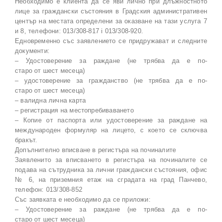
Необходимо е клиента да се яви лично при длъжностното
лице за граждански състояния в Градския административен
център на местата определени за оказване на тази услуга 7
и 8, телефони: 013/308-817 i 013/308-920.
Едновременно със заявлението се придружават и следните
документи:
– Удостоверение за раждане (не трябва да е по-
старо от шест месеца)
– удостоверение за гражданство (не трябва да е по-
старо от шест месеца)
– валидна лична карта
– регистрация на местопребиваването
– Копие от паспорта или удостоверение за раждане на
международен формуляр на лицето, с което се сключва
бракът.
Допълнително вписване в регистъра на починалите
Заявленито за вписването в регистъра на починалите се
подава на сътрудника за лични граждански състояния, офис
№ 6, на приземния етаж на сградата на град Панчево,
телефон: 013/308-852
Със заявката е необходимо да се приложи:
– Удостоверение за раждане (не трябва да е по-
старо от шест месеца)