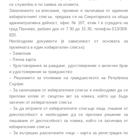
се служебно и по заявка на клиента.
Заявлението за вписване, промени и заличавае от единния
избирателният списък, предава се на Секретариата за обща
админитративна дейност, офис № 107, етаж I в сградата на
град Панчево, рабоен ден от 7.30 до 15.30, телефон 013/308-
820.
Необходими документи (в зависимост от основата за
промяната в един избирателен списък):
– Заявлние
– Лична карта
– Удостоверения за раждане, удостоверение з аключен брак
и удостоверение за гражданство
– Решението за отнемане на гражданството на Република
Сърбия
– За заличаване от избирателния списък е необходимо да се
приложи копие от смъртен акт за човека, който ще бъде
заличен от избирателния списък
– За да изтриете от избирателните списъци лица, лишени от
дееспособност е необходимо да се приложи решение за
лишаване от деспособност за човека, който се заличава от
избирателния списък
– За вътрешно разселените лица – карта за регистрация по