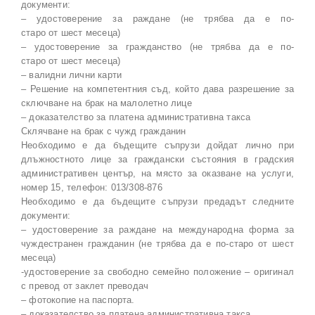
документи:
– удостоверение за раждане (не трябва да е по-
старо от шест месеца)
– удостоверение за гражданство (не трябва да е по-
старо от шест месеца)
– валидни лични карти
– Решение на компетентния съд, който дава разрешение за
сключване на брак на малолетно лице
– доказателство за платена административна такса
Склячване на брак с чужд гражданин
Необходимо е да бъдещите съпрузи дойдат лично при
длъжностното лице за граждански състояния в градския
административен център, на място за оказване на услуги,
номер 15, телефон: 013/308-876
Необходимо е да бъдещите съпрузи предадът следните
документи:
– удостоверение за раждане на международна форма за
чуждестранен гражданин (не трябва да е по-старо от шест
месеца)
-удостоверение за свободно семейно положение – оригинал
с превод от заклет преводач
– фотокопие на паспорта.
– доказателство за платена административна такса.