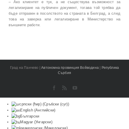
– Ако клиентет е тук, а не съществува възможност за
легализиране на публичен документ, тогава той трябва да
бъде отправен в посолството на страната в Белград, а след
това на заверка или легализиране в Министерство на
външните работи.
Град на Панчево |
Автономна провинция Войводина
|
Република
Сърбия
Facebook
Rss
YouTube
српски (ћир)
(
Сръбски (cyr)
)
English
(
Английски
)
Български
Magyar
(
Унгарски
)
македонски
(
Македонски
)