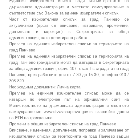
Единния избирателен списък води Министерството на
държавната администрация и местното самоуправление в
съответствие със Закона за единен избирателен списък.
Част от избирателния списък за град Панчево се
актуализира (врши се вписване, изтриване, променяне,
допълване и корекция) в Секретариата за обща
администрация, като делегирана работа.
Преглед на единния избирателен списък за територията на
град Панчево
Преглед на единния избирателен списък за територията на
град Панчево гражданите могат да извършат в Секретариата
за обща администрация, офис 107, етаж I в сградата на град
Панчево, през работните дни от 7.30 до 15.30, телефон 013 /
308-820
Необходими документи: Лична карта
Преглед на единния избирателен списък може да се
извърши по електронен път на официалния сайт на
Министерството на държавната администрация и местното
самоуправление www.drzavnauprava.gov.rs вкарвяйки данни
на ЕГН на гражданина.
Промени в общия избирателен списък на град Панчево
Вписване, изменения, допълнения, поправки и заличаване от
избирателния списък за територията на град Панчево върши