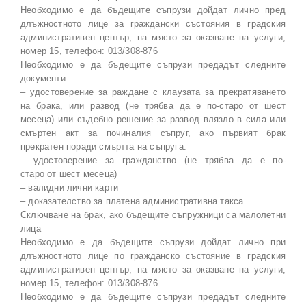
Необходимо е да бъдещите съпрузи дойдат лично пред
длъжностното лице за граждански състояния в градския
административен център, на място за оказване на услуги,
номер 15, телефон: 013/308-876
Необходимо е да бъдещите съпрузи предадът следните
документи
– удостоверение за раждане с клаузата за прекратяването
на брака, или развод (не трябва да е по-старо от шест
месеца) или съдебно решение за развод влязло в сила или
смъртен акт за починалия съпруг, ако първият брак
прекратен поради смъртта на съпруга.
– удостоверение за гражданство (не трябва да е по-
старо от шест месеца)
– валидни лични карти
– доказателство за платена административна такса
Сключване на брак, ако бъдещите съпружници са малолетни
лица
Необходимо е да бъдещите съпрузи дойдат лично при
длъжностното лице по гражданско състояние в градския
административен център, на място за оказване на услуги,
номер 15, телефон: 013/308-876
Необходимо е да бъдещите съпрузи предадът следните