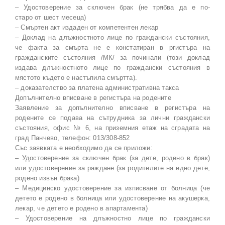
– Удостоверение за сключен брак (не трябва да е по-
старо от шест месеца)
– Смъртен акт издаден от компетентен лекар
– Доклад на длъжностното лице по граждански състояния,
че факта за смърта не е констатиран в ргистъра на
гражданските състояния /МК/ за починали (този доклад
издава длъжностното лице по граждански състояния в
мястото където е настъпила смъртта).
– доказателство за платена административна такса
Допълнително вписване в регистъра на родените
Заявление за допълнително вписване в регистъра на
родените се подава на сътрудника за лични граждански
състояния, офис № 6, на приземния етаж на сградата на
град Панчево, телефон: 013/308-852
Със заявката е необходимо да се приложи:
– Удостоверение за сключен брак (за дете, родено в брак)
или удостоверение за раждане (за родителите на едно дете,
родено извън брака)
– Медицинско удостоверение за изписване от болница (че
детето е родено в болница или удостоверение на акушерка,
лекар, че детето е родено в апартамента)
– Удостоверение на длъжностно лице по граждански