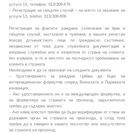
услуги 15, телефон: 013/308-876.
– Регистрация на смъртен случай – на място за оказване на
услуги 13, telefon: 013/308-809.
Регистрация на фактите: раждане, сключване на брак и
смъртни случай, настъпили в чужбина, в нашите регистри
вписва длъжностното лице по гражданско състояние,
независимо от това дали служебната документация е
изпраена служебно или е изпратена от страна на клиента,
без взимане, и то в мястото на последното пребиваване на
клиента в страната.
Необходимо е да се приложат на следните документи:
– Удостовернието за раждане трябва да бъде на
интернационален формуляр според Виенската и Парижката
конвенция,
– Ако удостоверението не е на международен формуляр, а
на формуляра на страната на произход, задължително
трябва да съдържа апостил,
– Ако няма апостил трябва да бъде верифициран от стана на
държавен орган на страната на произхода, а след това
трябва да е заверен в нашето посолство или консулството
на страната на произход,