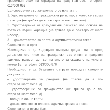
приземния етаж на сградата на град Панчево, телефон:
013/308-852
Едновременно със заявлението се прилагат:
1. Удостоверение от гражданския регистър, в което се върши
корекция (не трябва да е по-старо от шест месеца)
2. Удостоверение от гражданския регистър въз основа на
което се върши корекция (не трябва да е по-старо от шест
месеца)
3. – доказателство за платена административна такса
Сключване на брак
Необходимо е да бъдещите съпрузи дойдат лично пред
длъжностното лице за граждански състояния в градския
административен център, на място за оказване на услуги,
номер 15, телефон: 013/308-876
Необходимо е да бъдещите съпрузи предадът следните
документи
– удостоверение за раждане (не трябва да е по-
старо от шест месеца)
– удостоверение за гражданство (не трябва да е по-
старо от шест месеца)
– валидни лични карти
– доказателство за платена административна такса
Сключване на втори брак