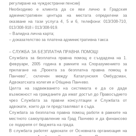
регулиране на чуждестранни пенсии)
Необходимо е клиента да се яви лично в Градския
административен центъра на местата определени за
оказване на тази услуга 4, 5 и 6, телефони: 013/308-710,
013/308-918 i 013/308-919.
– Валидна лична карта;
– доказателство за платена административна такса
– СЛУЖБА ЗА БЕЗПЛАТНА ПРАВНА ПОМОЩI
Службата за безплатна правна помощ е създадена на 1.
февруари, 2005 година в рамките на Споразумението за
прилагане на „Проекта за безплатна правна помощ в
Панчево“, сключен между Каталунския Омбудсман,
Адвокатската колегия и Община Панчево.
Целта на задвижването на системата е да се даде
възможност на гражданите да имат достъп до Правосъдието
чрез Службата за правни консултации и Службата от
адвокати, които да ги представляват в съда.
Службата за безплатна правна помощ работи в рамките на
местното самоуправление на Град Панчево и да финансово
се подкрепя от бюджета на града.
В службата работят адвокати от Основната организация на