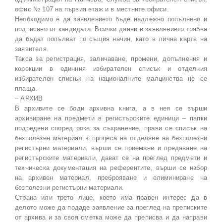
офис № 107 на първия етаж и в местните офиси.
Необходимо е да заявлението бъде надлежно попълнено и
подписано от кандидата. Всички данни в заявлението трябва
да бъдат попълват по същия начин, като в лична карта на
заявителя.
Такса за регистрация, заличаване, промени, допълнения и
корекции в единния избирателен списък и отделния
избирателен списњк на националните малцинства не се
плаща.
– АРХИВ
В архивите се боди архивна книга, а в нея се върши
архивиране на предмети в регистърските единици – папки
подредени според рока за съхранение, прави се списък на
безполезен материал в процеса на отделяне на безполезни
регистърни материали; върши се приемане и предаване на
регистърските материали, дават се на преглед предмети и
техническа документация на референтите, върши се избор
на архивен материал, преброяване и елиминиране на
безполезни регистърни материали.
Страна или трето лице, което има правен интерес да в
делото може да подаде заявление за преглед на преписките
от архива и за своя сметка може да преписва и да направи