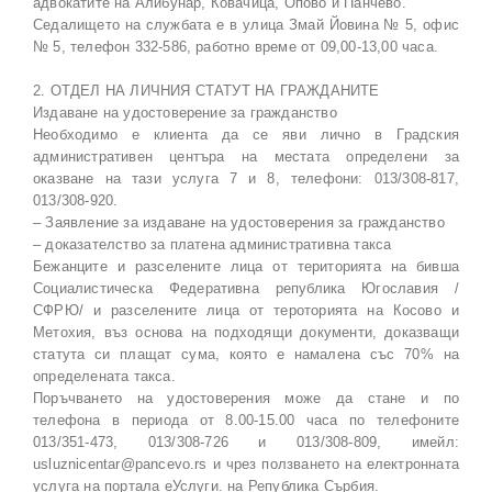
адвокатите на Алибунар, Ковачица, Опово и Панчево.
Седалището на службата е в улица Змай Йовина № 5, офис
№ 5, телефон 332-586, работно време от 09,00-13,00 часа.
2. ОТДЕЛ НА ЛИЧНИЯ СТАТУТ НА ГРАЖДАНИТЕ
Издаване на удостоверение за гражданство
Необходимо е клиента да се яви лично в Градския
административен центъра на местата определени за
оказване на тази услуга 7 и 8, телефони: 013/308-817,
013/308-920.
– Заявление за издаване на удостоверения за гражданство
– доказателство за платена административна такса
Бежанците и разселените лица от територията на бивша
Социалистическа Федеративна република Югославия /
СФРЮ/ и разселените лица от тероторията на Косово и
Метохия, въз основа на подходящи документи, доказващи
статута си плащат сума, която е намалена със 70% на
определената такса.
Поръчването на удостоверения може да стане и по
телефона в периода от 8.00-15.00 часа по телефоните
013/351-473, 013/308-726 и 013/308-809, имейл:
usluznicentar@pancevo.rs и чрез ползването на електронната
услуга на портала еУслуги. на Република Сърбия.