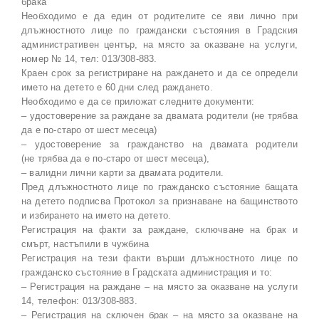
брака
Необходимо е да един от родителите се яви лично при
длъжностното лице по граждански състояния в Градския
административен център, на място за оказване на услуги,
номер № 14, тел: 013/308-883.
Краен срок за регистриране на раждането и да се определи
името на детето е 60 дни след раждането.
Необходимо е да се приложат следните документи:
– удостоверение за раждане за двамата родители (не трябва
да е по-старо от шест месеца)
– удостоверение за гражданство на двамата родители
(не трябва да е по-старо от шест месеца),
– валидни лични карти за двамата родители.
Пред длъжностното лице по гражданско състояние бащата
на детето подписва Протокол за признаване на бащинството
и избирането на името на детето.
Регистрация на факти за раждане, сключване на брак и
смърт, настъпили в чужбина
Регистрация на тези факти върши длъжностното лице по
гражданско състояние в Градската администрация и то:
– Регистрация на раждане – на място за оказване на услуги
14, телефон: 013/308-883.
– Регистрация на сключен брак – на място за оказване на