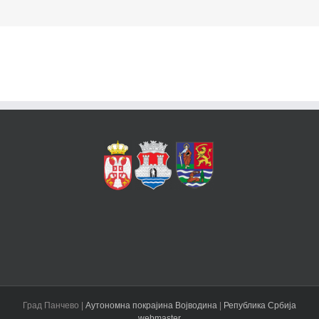
Град Панчево |
Аутономна покрајина Војводина
|
Република Србија
webmaster