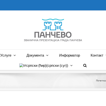
Услуге
Документа
Информатор
Контакт
српски (ћир)
(
српски (cyr)
)
Почетна