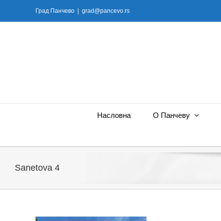
Skip
Град Панчево
|
grad@pancevo.rs
to
content
Насловна
О Панчеву
Sanetova 4