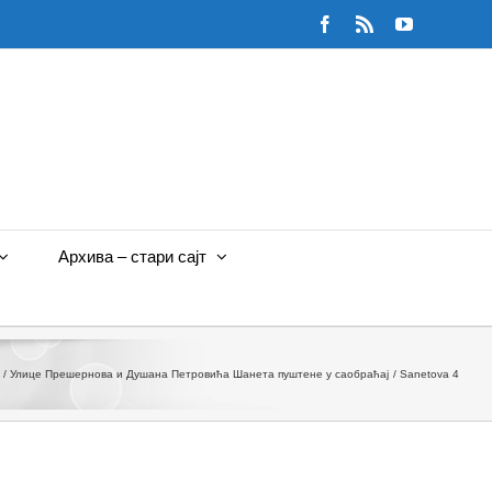
Facebook
Rss
YouTube
Архива – стари сајт
Улице Прешернова и Душана Петровића Шанета пуштене у саобраћај
Sanetova 4