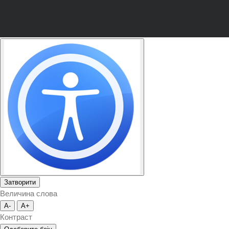
Затворити
Величина слова
A-
A+
Контраст