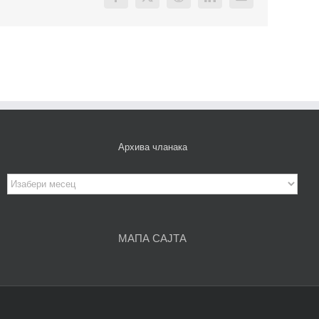
Facebook
X
Reddit
LinkedIn
Email
Архива чланака
Архива
чланака
МАПА САЈТА