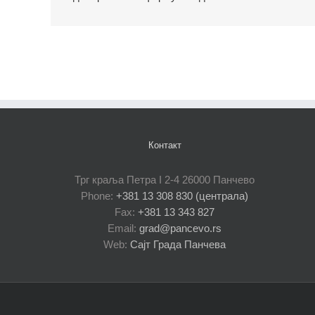
Контакт
Трг краља Петра I 2-4 26000 Панчево
Phone:
+381 13 308 830 (централа)
Fax:
+381 13 343 827
Email:
grad@pancevo.rs
Web:
Сајт Града Панчева