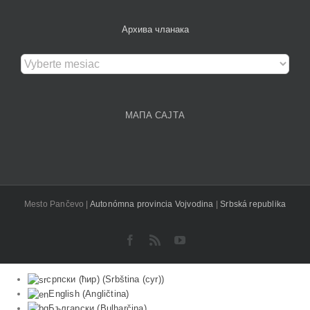
Архива чланака
Архива
чланака
МАПА САЈТА
Mesto Pančevo |
Autonómna provincia Vojvodina
|
Srbská republika
Facebook
Rss
YouTube
српски (ћир)
(
Srbština (cyr)
)
English
(
Angličtina
)
Български
(
Bulharčina
)