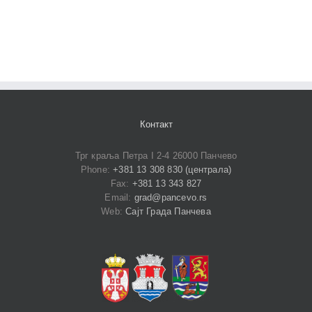
Контакт
Трг краља Петра I 2-4 26000 Панчево
Phone:
+381 13 308 830 (централа)
Fax:
+381 13 343 827
Email:
grad@pancevo.rs
Web:
Сајт Града Панчева