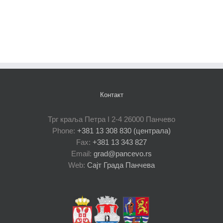
Контакт
Трг краља Петра I 2-4 26000 Панчево
Phone:
+381 13 308 830 (централа)
Fax:
+381 13 343 827
Email:
grad@pancevo.rs
Web:
Сајт Града Панчева