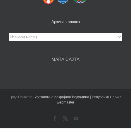
Архива чланака
Архива
чланака
МАПА САЈТА
Град Панчево |
Аутономна покрајина Војводина
|
Република Србија
webmaster
Facebook
Rss
YouTube