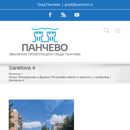
Skip
Град Панчево
|
grad@pancevo.rs
to
Facebook
Rss
YouTube
content
Sanetova 4
Почетна
Улице Прешернова и Душана Петровића Шанета пуштене у саобраћај
Sanetova 4