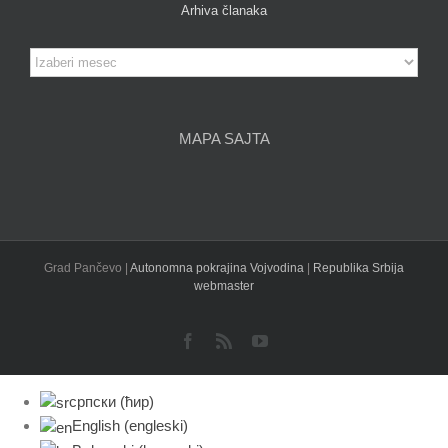
Arhiva članaka
Arhiva
članaka
MAPA SAJTA
Grad Pančevo |
Autonomna pokrajina Vojvodina
|
Republika Srbija
webmaster
Facebook
Rss
YouTube
српски (ћир)
English
(
engleski
)