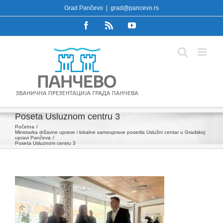
Skip
Grad Pančevo
|
grad@pancevo.rs
to
Facebook
Rss
YouTube
content
Poseta Usluznom centru 3
Početna
Ministarka državne uprave i lokalne samouprave posetila Uslužni centar u Gradskoj
upravi Pančeva
Poseta Usluznom centru 3