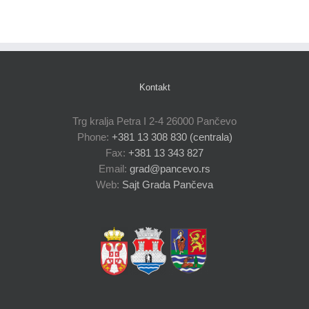
Kontakt
Trg kralja Petra I 2-4 26000 Pančevo
Phone:
+381 13 308 830 (centrala)
Fax:
+381 13 343 827
Email:
grad@pancevo.rs
Web:
Sajt Grada Pančeva